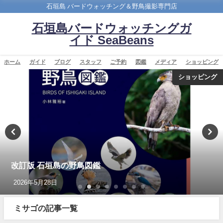
石垣島 バードウォッチング＆野鳥撮影専門店
石垣島バードウォッチングガ
イド SeaBeans
ホーム
ガイド
ブログ
スタッフ
ご予約
図鑑
メディア
ショッピング
ショッピング
改訂版 石垣島の野鳥図鑑
2026年5月28日
ミサゴの記事一覧