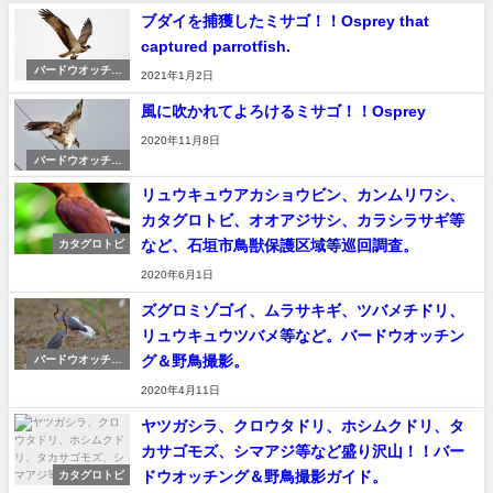
ブダイを捕獲したミサゴ！！Osprey that
captured parrotfish.
バードウオッチン
2021年1月2日
グ＆野鳥撮影
風に吹かれてよろけるミサゴ！！Osprey
2020年11月8日
バードウオッチン
グ＆野鳥撮影
リュウキュウアカショウビン、カンムリワシ、
カタグロトビ、オオアジサシ、カラシラサギ等
など、石垣市鳥獣保護区域等巡回調査。
カタグロトビ
2020年6月1日
ズグロミゾゴイ、ムラサキギ、ツバメチドリ、
リュウキュウツバメ等など。バードウオッチン
グ＆野鳥撮影。
バードウオッチン
グ＆野鳥撮影
2020年4月11日
ヤツガシラ、クロウタドリ、ホシムクドリ、タ
カサゴモズ、シマアジ等など盛り沢山！！バー
ドウオッチング＆野鳥撮影ガイド。
カタグロトビ