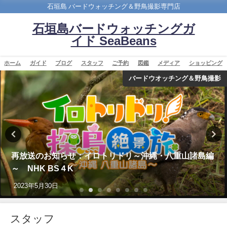
石垣島 バードウォッチング＆野鳥撮影専門店
石垣島バードウォッチングガ
イド SeaBeans
ホーム
ガイド
ブログ
スタッフ
ご予約
図鑑
メディア
ショッピング
撮影
ショッピ
編
改訂版 石垣島の野鳥図鑑
2026年5月28日
スタッフ