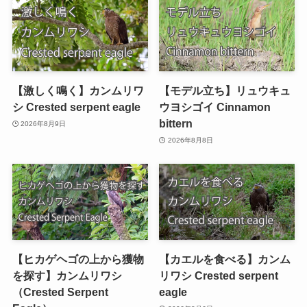
【激しく鳴く】カンムリワ
【モデル立ち】リュウキュ
シ Crested serpent eagle
ウヨシゴイ Cinnamon
bittern
2026年8月9日
2026年8月8日
【ヒカゲヘゴの上から獲物
【カエルを食べる】カンム
を探す】カンムリワシ
リワシ Crested serpent
（Crested Serpent
eagle