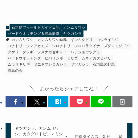
石垣島フィールドガイド日記
カンムリワシ
バードウオッチング＆野鳥撮影
ヤツガシラ
カンムリワシ
カンムリワシ幼鳥
ギンムクドリ
コウライキジ
コチドリ
シマアカモズ
シロチドリ
シロハラクイナ
ズグロミゾゴイ
タゲリ
タシギ
ツメナガセキレイ
ハチジョウツグミ
バードウオッチング
ヒバリシギ
ミサゴ
ムネアカタヒバリ
ムラサキサギ
ヤエヤマシロガシラ
ヤツガシラ
石垣島の野鳥
野鳥の会
よかったらシェアしてね！
ヤツガシラ、カンムリワ
シ、カタグロトビ、マミジ
沖縄タイムス 朝刊 「珍