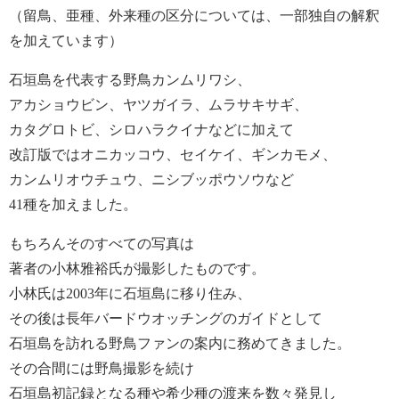
（留鳥、亜種、外来種の区分については、一部独自の解釈
を加えています）
石垣島を代表する野鳥カンムリワシ、
アカショウビン、ヤツガイラ、ムラサキサギ、
カタグロトビ、シロハラクイナなどに加えて
改訂版ではオニカッコウ、セイケイ、ギンカモメ、
カンムリオウチュウ、ニシブッポウソウなど
41種を加えました。
もちろんそのすべての写真は
著者の小林雅裕氏が撮影したものです。
小林氏は2003年に石垣島に移り住み、
その後は長年バードウオッチングのガイドとして
石垣島を訪れる野鳥ファンの案内に務めてきました。
その合間には野鳥撮影を続け
石垣島初記録となる種や希少種の渡来を数々発見し