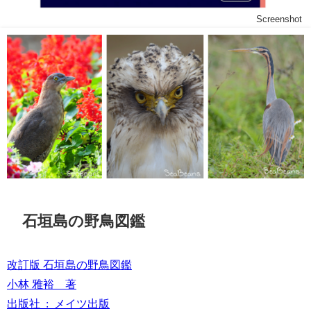
Screenshot
石垣島の野鳥図鑑
改訂版 石垣島の野鳥図鑑
小林 雅裕 著
出版社 ‏ : ‎ メイツ出版