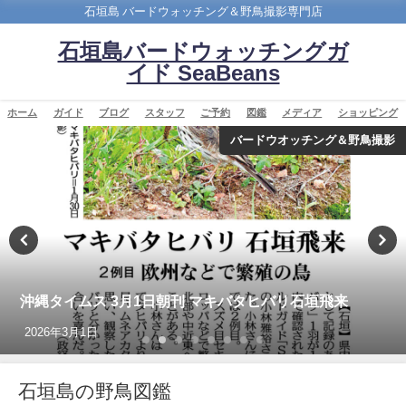
石垣島 バードウォッチング＆野鳥撮影専門店
石垣島バードウォッチングガ
イド SeaBeans
ホーム
ガイド
ブログ
スタッフ
ご予約
図鑑
メディア
ショッピング
バードウオッチング＆野鳥撮影
沖縄タイムス 3月1日朝刊 マキバタヒバリ石垣飛来
2026年3月1日
石垣島の野鳥図鑑