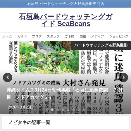
石垣島 バードウォッチング＆野鳥撮影専門店
石垣島バードウォッチングガ
イド SeaBeans
ホーム
ガイド
ブログ
スタッフ
ご予約
図鑑
メディア
ショッピング
バードウオッチング＆野鳥撮影
沖縄タイムス3月24日朝刊掲載「石垣に迷鳥確認 ３例
目 ノドアカツグミ」
2026年3月25日
ノビタキの記事一覧