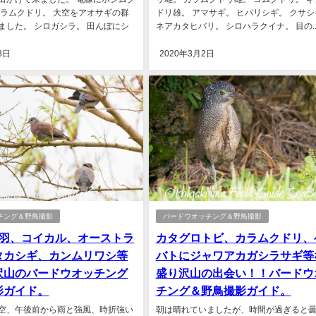
カラムクドリ。 大空をアオサギの群
ドリ雄。 アマサギ。 ヒバリシギ。 クサシ
ました。 シロガシラ。 田んぼにシ
ネアカタヒバリ。 シロハラクイナ。 目の..
3日
2020年3月2日
チング＆野鳥撮影
バードウオッチング＆野鳥撮影
9羽、コイカル、オーストラ
カタグロトビ、カラムクドリ、
タカシギ、カンムリワシ等
バトにジャワアカガシラサギ等
沢山のバードウオッチング
盛り沢山の出会い！！バードウ
影ガイド。
チング＆野鳥撮影ガイド。
空、午後前から雨と強風、時折強い
朝は晴れていましたが、時間が過ぎると