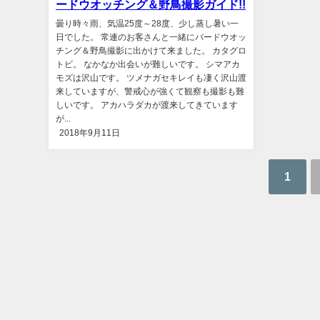
ードウオッチング＆野鳥撮影ガイド!!
曇り時々雨、気温25度～28度、少し蒸し暑い一
日でした。 常連のお客さんと一緒にバードウオッ
チング＆野鳥撮影に出かけて来ました。 カタグロ
トビ。 なかなか出会いが難しいです。 シマアカ
モズは沢山です。 ツメナガセキレイも凄く沢山渡
来していますが、警戒心が強くて観察も撮影も難
しいです。 アカハラダカが渡来してきています
が...
2018年9月11日
1