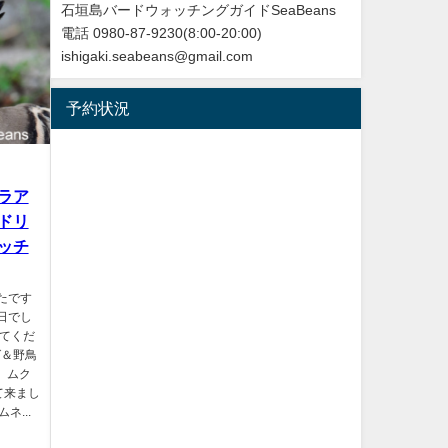
石垣島バードウォッチングガイドSeaBeans
電話 0980-87-9230(8:00-20:00)
ishigaki.seabeans@gmail.com
予約状況
ラア
ドリ
ッチ
たです
日でし
してくだ
グ＆野鳥
 ムク
て来まし
ネ...