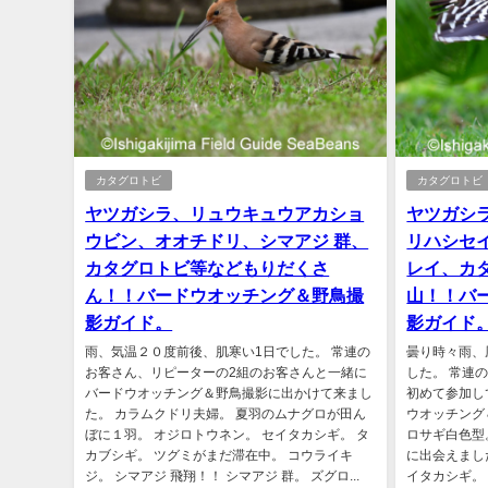
カタグロトビ
カタグロトビ
ヤツガシラ、リュウキュウアカショ
ヤツガシ
ウビン、オオチドリ、シマアジ 群、
リハシセ
カタグロトビ等などもりだくさ
レイ、カ
ん！！バードウオッチング＆野鳥撮
山！！バ
影ガイド。
影ガイド
雨、気温２０度前後、肌寒い1日でした。 常連の
曇り時々雨、
お客さん、リピーターの2組のお客さんと一緒に
した。 常連
バードウオッチング＆野鳥撮影に出かけて来まし
初めて参加し
た。 カラムクドリ夫婦。 夏羽のムナグロが田ん
ウオッチング
ぼに１羽。 オジロトウネン。 セイタカシギ。 タ
ロサギ白色型
カブシギ。 ツグミがまだ滞在中。 コウライキ
に出会えました
ジ。 シマアジ 飛翔！！ シマアジ 群。 ズグロ...
イタカシギ。 