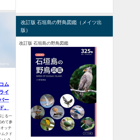
改訂版 石垣島の野鳥図鑑（メイツ出
版）
改訂版 石垣島の野鳥図鑑
コム
ライ
バー
ド。
感じる一
初めて参
ウオッチ
ラムクド
ギンムク