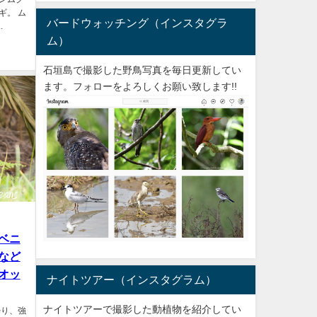
ギ。 ム
バードウォッチング（インスタグラ
.
ム）
石垣島で撮影した野鳥写真を毎日更新してい
ます。フォローをよろしくお願い致します!!
ベニ
など
オッ
ナイトツアー（インスタグラム）
ナイトツアーで撮影した動植物を紹介してい
曇り、強