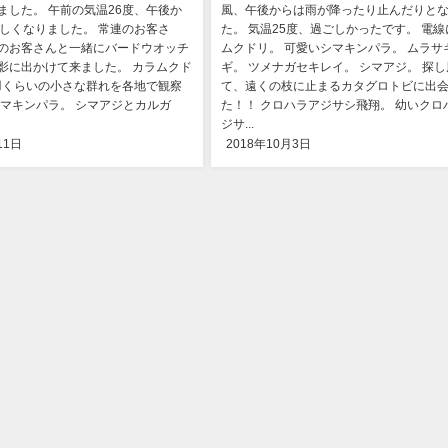
ました。 午前の気温26度、午後か
風、午後からは雨が降ったり止んだりと
涼しくなりました。 常連のお客さ
た。 気温25度、過ごしかったです。 電
のお客さんと一緒にバードウオッチ
ムクドリ。 可愛いシマキンパラ。 ムラサ
影に出かけて来ました。 カラムクド
ギ。 ツメナガセキレイ。 シマアジ。 探し
0羽くらいの小さな群れを各地で観察
て、遠くの枝に止まるカタグロトビに出
シマキンパラ。 シマアジとカルガ
た！！ クロハラアジサシ飛翔。 幼いクロ
ジサ...
11日
2018年10月3日