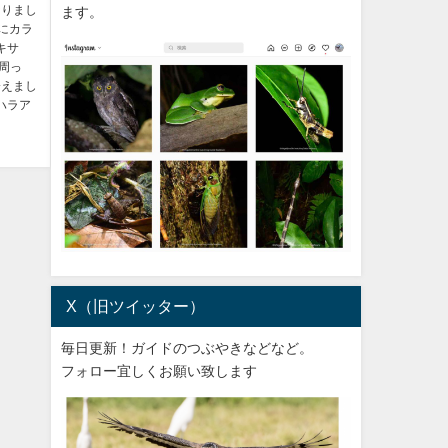
なりまし
ます。
線にカラ
キサ
周っ
会えまし
ハラア
X（旧ツイッター）
毎日更新！ガイドのつぶやきなどなど。
フォロー宜しくお願い致します