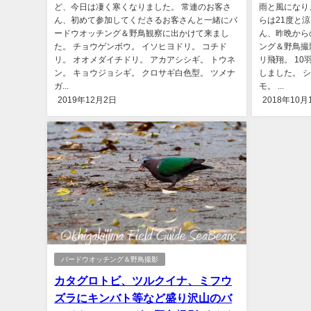
ど、今日は凄く寒くなりました。 常連のお客さ
雨と風になり
ん、初めて参加してくださるお客さんと一緒にバ
らは21度と
ードウオッチング＆野鳥観察に出かけて来まし
ん、昨晩から
た。 チョウゲンボウ。 イソヒヨドリ。 コチド
ング＆野鳥撮
リ。 オオメダイチドリ。 アカアシシギ。 トウネ
リ飛翔。 1
ン。 キョウジョシギ。 クロサギ白色型。 ツメナ
しました。 
ガ...
モ。 ...
2019年12月2日
2018年10月
バードウオッチング＆野鳥撮影
カタグロトビ、ツルクイナ、ミフウ
ズラにキンバト等など盛り沢山のバ