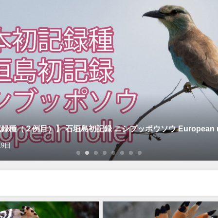
種（２例目）】 石垣島初記録 ニシブッポウソウ European rol
19日