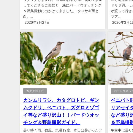
してくださるご夫婦と一緒にバードウオッチング
ドリ３羽。 
＆野鳥撮影に出かけて来ました。 クロサギ黒と
が渡って行き
白。...
マア...
2020年3月27日
2020年3月1
カタグロトビ
バードウオッ
カンムリワシ、カタグロトビ、ギン
ベニバト
ムクドリ、ベニバト、ズグロミゾゴ
リアセイ
イ等など盛り沢山！！バードウオッ
など盛り
チング＆野鳥撮影ガイド。
＆野鳥撮
曇り時々雨、強風、気温19度、昨日は暑かったけ
午前中は曇り