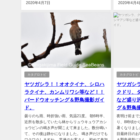
2020年4月7日
2020年4月4
カタグロトビ
カタグロトビ
ヤツガシラ！！オオクイナ、シロハ
ヤツガシ
ラクイナ、カンムリワシ等など！！
クドリ、
バードウオッチング＆野鳥撮影ガイ
など盛り
ド。
グ＆野鳥
曇りのち雨、時折強い雨、気温21度。 朝6時半、
夜明け前まで
近所を散歩していたら林からリュウキュウアカシ
り、8時頃か
ョウビンの鳴き声が聞こえて来ました。数分鳴い
暑くなりまし
て、その後は静かになりました。 鳴き声だけでも
目最終日のお
ワクワクしますね。 常連のお客さん、初めて参加
＆野鳥撮影に