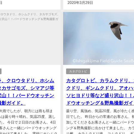
日
2020年3月29日
カタグロトビ
ラ、クロウタドリ、ホシム
カタグロトビ、カラムクドリ、
タカサゴモズ、シマアジ等
クドリ、ギンムクドリ、アオハ
沢山！！バードウオッチン
ソヒヨドリ等など盛り沢山！！
撮影ガイド。
ドウオッチング＆野鳥撮影ガイ
大雨でしたが、朝方には雨も弱ま
曇り空、風強め、気温20度、風が冷たく
らは曇り時々晴れ、気温25度、蒸し
日でした。 昨日からの常連のお客さん、
た。 今日で２日目のお客さん、4日
加してくださるお客さんと一緒にバード
客さんと一緒にバードウオッチング
ング＆野鳥撮影に出かけて来ました。 カ
出かけて来ました。 電線にホシムク
リ雌。 カラムクドリ雄。 コムクドリ。 