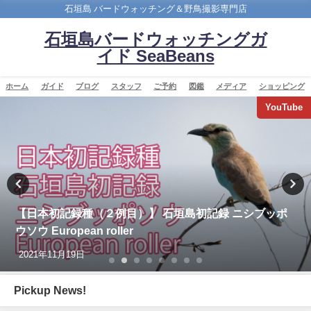
石垣島 バードウォッチング＆野鳥撮影専門店
石垣島バードウォッチングガ
イド SeaBeans
ホーム
ガイド
ブログ
スタッフ
ご予約
図鑑
メディア
ショッピング
バードウオッチング＆野鳥撮影
沖縄タイムス 3月1日朝刊 マキバタヒバリ石垣飛来
2026年3月1日
Pickup News!