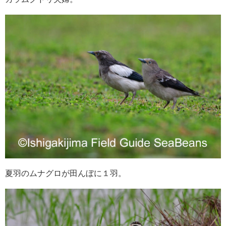
夏羽のムナグロが田んぼに１羽。