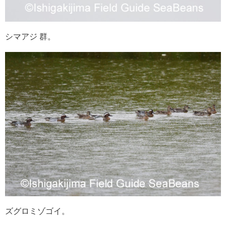
シマアジ 群。
ズグロミゾゴイ。