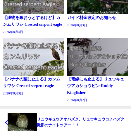
【獲物を奪おうとするけど】カ
ガイド料金改定のお知らせ
ンムリワシ Crested serpent eagle
2026年8月3日
2026年8月4日
【バナナの葉に止まる】カンム
【電線にも止まる】リュウキュ
リワシ Crested serpent eagle
ウアカショウビン Ruddy
Kingfisher
2026年8月3日
2026年8月2日
リュウキュウアオバズク、リュウキュウコノハズク
撮影のナイトツアー ！！