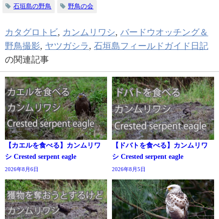
石垣島の野鳥
野鳥の会
カタグロトビ
,
カンムリワシ
,
バードウオッチング＆
野鳥撮影
,
ヤツガシラ
,
石垣島フィールドガイド日記
の関連記事
【カエルを食べる】カンムリワ
【ドバトを食べる】カンムリワ
シ Crested serpent eagle
シ Crested serpent eagle
2026年8月6日
2026年8月5日