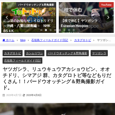
YouTube
バードウオッチング＆野鳥撮影
【枝で休む】ヤツガシラ
沖縄タイムス3月24日朝刊掲載
Eurasian Hoopoe
「石垣に迷鳥確認 ３例目 ノド
アカツグミ」
2026年3月3日
2026年3月25日
ホーム
blog
石垣島フィールドガイド日記
カタグロトビ
ヤツガシ
ラ、リュウキュウアカショウビン、オオチドリ、シマアジ 群、カタグロトビ等なども
りだくさん！！バードウオッチング＆野鳥撮影ガイド。
カタグロトビ
カンムリワシ
バードウオッチング＆野鳥撮影
ヤツガシラ
石垣島フィールドガイド日記
ヤツガシラ、リュウキュウアカショウビン、オオ
チドリ、シマアジ 群、カタグロトビ等などもりだ
くさん！！バードウオッチング＆野鳥撮影ガイ
ド。
2020年4月7日
2020年4月8日