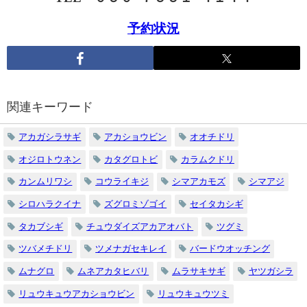
予約状況
関連キーワード
アカガシラサギ
アカショウビン
オオチドリ
オジロトウネン
カタグロトビ
カラムクドリ
カンムリワシ
コウライキジ
シマアカモズ
シマアジ
シロハラクイナ
ズグロミゾゴイ
セイタカシギ
タカブシギ
チュウダイズアカアオバト
ツグミ
ツバメチドリ
ツメナガセキレイ
バードウオッチング
ムナグロ
ムネアカタヒバリ
ムラサキサギ
ヤツガシラ
リュウキュウアカショウビン
リュウキュウツミ