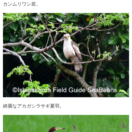
カンムリワシ若。
綺麗なアカガシラサギ夏羽。