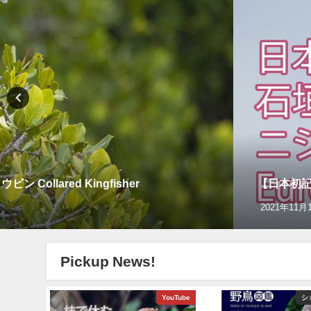
llared Kingfisher
【日本初記録
2021年11月
Pickup News!
グ＆野鳥撮影
YouTube
シ