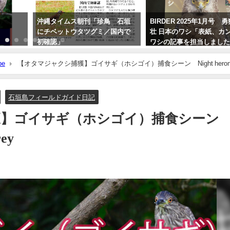
沖縄タイムス朝刊「珍鳥 石垣
BIRDER 2025年1月号 
にチベットウタツグミ／国内で
壮 日本のワシ「表紙、カ
初確認」
ワシの記事を担当しまし
2020年2月21日
2024年12月16日
be
【オタマジャクシ捕獲】ゴイサギ（ホシゴイ）捕食シーン Night hero
石垣島フィールドガイド日記
獲】ゴイサギ（ホシゴイ）捕食シー
rey