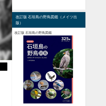
改訂版 石垣島の野鳥図鑑（メイツ出
版）
改訂版 石垣島の野鳥図鑑