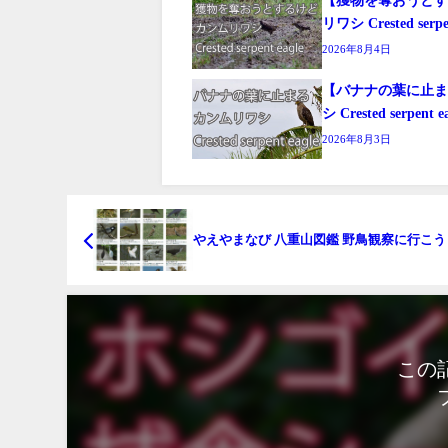
リワシ Crested serpen
2026年8月4日
【バナナの葉に止
シ Crested serpent e
2026年8月3日
やえやまなび 八重山図鑑 野鳥観察に行こう
この