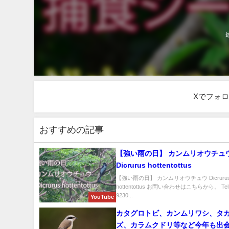
Xでフォ
おすすめの記事
【強い雨の日】 カンムリオウチュ
Dicrurus hottentottus
【強い雨の日】 カンムリオウチュウ Dicruru
hottentottus お問い合わせはこちらから。 Tel 0
9230...
YouTube
カタグロトビ、カンムリワシ、タ
ズ、カラムクドリ等など今年も出