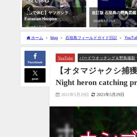
録！！ナ
【枝で休む】ヤツガシラ
改訂版 石垣島の野鳥図鑑
red
Eurasian Hoopoe
2026年5月28日
2026年3月3日
ホーム
blog
石垣島フィールドガイド日記
YouTu
catching prey
YouTube
バードウオッチング＆野鳥撮影
Facebook
【オタマジャクシ捕
post
Night heron catching p
2021年5月29日
2021年5月29日