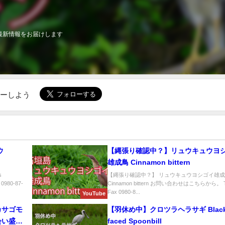
最新情報をお届けします
ローしよう
ウ
【縄張り確認中？】リュウキュウヨシ
雄成鳥 Cinnamon bittern
s
【縄張り確認中？】 リュウキュウヨシゴイ雄
980-87-
Cinnamon bittern お問い合わせはこちらから。 
Fax 0980-8...
YouTube
カサゴモ
【羽休め中】クロツラヘラサギ Black
会い盛り
faced Spoonbill