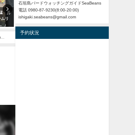
石垣島バードウォッチングガイドSeaBeans
電話 0980-87-9230(8:00-20:00)
勇猛・勇
沖縄タイムス3月24日朝刊掲載
再放送のお知らせ：イロト
ishigaki.seabeans@gmail.com
ンムリ
「石垣に迷鳥確認 ３例目 ノ
リ～沖縄・八重山諸島編
た。」
ドアカツグミ」
NHK BS４K
予約状況
2026年3月25日
2023年5月30日
n
ン