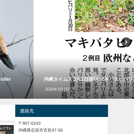
ler
沖縄タイムス 3月1日朝刊 マキバタヒバ
2026年3月1日
連絡先
〒907-0243
ムリワシ
バードウオッチング＆野鳥撮影
バードウオッチング＆
沖縄県石垣市宮良97-56