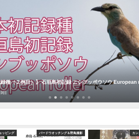
種（２例目）】 石垣島初記録 ニシブッポウソウ European rol
19日
ョッピング
バードウオッチング＆野鳥撮影
カン