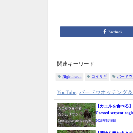
Facebook
関連キーワード
Night heron
ゴイサギ
バードウ
YouTube
,
バードウオッチング＆
【カエルを食べる
Crested serpent eagl
2026年8月6日
【獲物を奪おうと