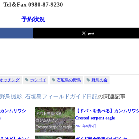
Tel＆Fax 0980-87-9230
予約状況
post
オッチング
ホシゴイ
石垣島の野鳥
野鳥の会
野鳥撮影
,
石垣島フィールドガイド日記
の関連記事
】カンムリワシ
【ドバトを食べる】カンムリワ
e
Crested serpent eagle
2026年8月5日
するけど】カンム
ガイド料金改定のお知らせ