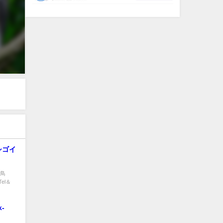
ゴイ
成鳥
Tel＆
-