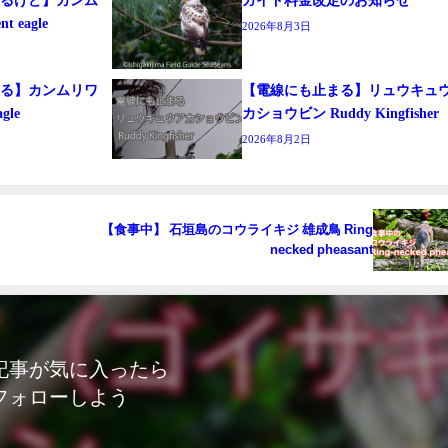
t eagle
2026年8月3日
まる】カンムリワ
【電線にも止まる】リュウキュ
agle
カショウビン Ruddy Kingfisher
2026年8月2日
【食事中】 石垣島のコウライキジ 雄成鳥 Ring
necked pheasant
記事が気に入ったら
フォローしよう