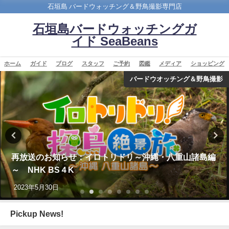
石垣島 バードウォッチング＆野鳥撮影専門店
石垣島バードウォッチングガ
イド SeaBeans
ホーム
ガイド
ブログ
スタッフ
ご予約
図鑑
メディア
ショッピング
撮影
バードウオッチング＆野鳥
編
沖縄タイムス朝刊「珍鳥 石垣にチベットウタツグミ
国内で初確認」
2020年2月21日
Pickup News!