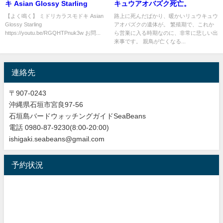
キ Asian Glossy Starling
キュウアオバズク死亡。
【よく鳴く】 ミドリカラスモドキ Asian
路上に死んだばかり、暖かいリュウキュウ
Glossy Starling
アオバズクの遺体が。 繁殖期で、これか
https://youtu.be/RGQHTPnuk3w お問...
ら営巣に入る時期なのに、非常に悲しい出
来事です。 親鳥が亡くなる...
連絡先
〒907-0243
沖縄県石垣市宮良97-56
石垣島バードウォッチングガイドSeaBeans
電話 0980-87-9230(8:00-20:00)
ishigaki.seabeans@gmail.com
予約状況