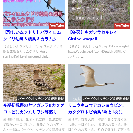
YouTube
YouTube
【珍しいムクドリ】バライロム
【冬羽】キガシラセキレイ
クドリ幼鳥＆成鳥＆カラムクド
Citrine wagtail
リ Rosy starling&White-
【珍しいムクドリ】 バライロムクドリ幼
【冬羽】 キガシラセキレイ Citrine wagtail
鳥＆成鳥＆カラムクドリ Rosy
https://youtu.be/47E5m4XawEk お問い合
shouldered bird
starling&White-shouldered bird...
わせはこ...
バードウオッチング＆野鳥撮影
バードウオッチング＆野鳥撮影
今期初観察のヤツガシラ!!カタグ
リュウキュウアカショウビン、
ロトビにカンムリワシ等盛り沢
カタグロトビ幼鳥3羽と1羽にハ
山のバードウオッチング＆野鳥
シブトアジサシ、オオアジサシ
曇り時々晴れ、気まぐれに雨、気温23度
曇り空、気温30度、湿度が高くて凄く蒸
で暖かい一日でした。 昨晩からのお客さ
し暑い一日でした。 常連のお客さん、昨
撮影ガイド!!
等など盛り沢山のバードウオッ
んと一緒にバードウオッチング＆野鳥撮影
日からのお客さん、初めて参加して下さる
チング＆野鳥撮影ガイド。