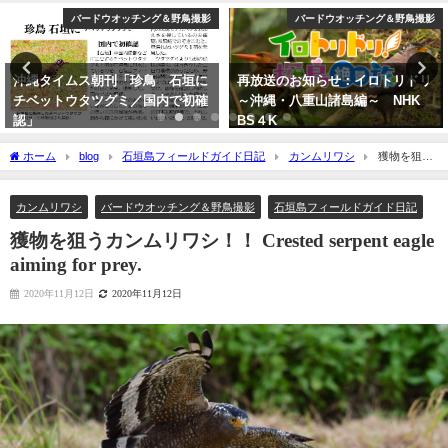
撮影
バードウオッチング＆野鳥撮影
カンムリ
に
再放送のお知らせ：イロトリドリ
BIRDER 2025年1月号 勇猛・
確
～沖縄・八重山諸島編～ NHK
壮 日本のワシ「表紙、カンム
BS４K
シの記事を担当しました。」
2023年5月30日
2024年12月16日
ホーム
blog
石垣島フィールドガイド日記
カンムリワシ
獲物を狙う
カンムリワシ！！ Crested serpent eagle aiming for prey.
カンムリワシ
バードウオッチング＆野鳥撮影
石垣島フィールドガイド日記
獲物を狙うカンムリワシ！！ Crested serpent eagle
aiming for prey.
2020年11月12日
2020年11月12日