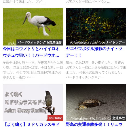
に出かけて来ました。 ズグ...
お客さんと一緒にバードウオ...
バードウオッチング＆野鳥撮影
ナイトツアー
今日はコウノトリとハイイロオ
ヤエヤマボタル撮影のナイトツ
ウチュウ狙い！！バードウオッ
アー！！
チング＆野鳥撮影ガイド。
午前中は曇り時々小雨、午後過ぎからは曇
晴れ、気温27度、暑い夜でした。 常連の
り空。 気温は15度~17度、今日も寒い一日
お客さんと一緒にホタル撮影に出かけて来
でした。 今日で3日目と2日目の常連のお
ました。 今夜も沢山舞ってくれました。
客さんと一緒にバー...
バードウオッチング＆ナ...
YouTube
交通事故
【よく鳴く】ミドリカラスモド
野鳥の交通事故多発！！リュウ