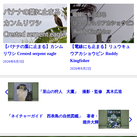
【バナナの葉に止まる】カンム
【電線にも止まる】リュウキュ
リワシ Crested serpent eagle
ウアカショウビン Ruddy
Kingfisher
2026年8月3日
2026年8月2日
「里山の狩人 大鷹」 撮影・監修 真木広造
「ネイチャーガイド 西表島の自然図鑑」 著者・
堀井大輝