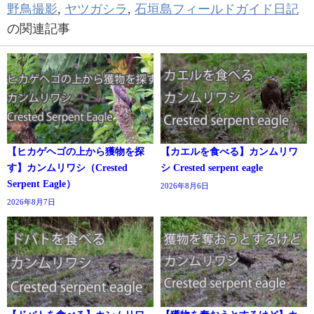
野鳥撮影
,
ヤツガシラ
,
石垣島フィールドガイド日記
の関連記事
【ヒカゲヘゴの上から獲物を探
【カエルを食べる】カンムリワ
す】カンムリワシ（Crested
シ Crested serpent eagle
Serpent Eagle）
2026年8月6日
2026年8月7日