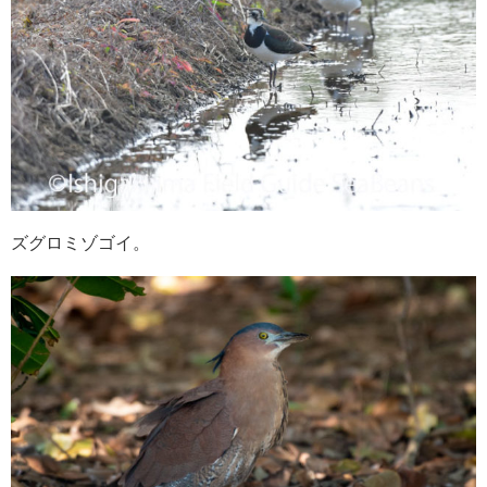
ズグロミゾゴイ。