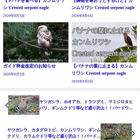
【ドバトを食べる】カンムリワ
【獲物を奪おうとするけど】カ
シ Crested serpent eagle
ンムリワシ Crested serpent eagle
2026年8月5日
2026年8月4日
ガイド料金改定のお知らせ
【バナナの葉に止まる】カンム
リワシ Crested serpent eagle
2026年8月3日
2026年8月3日
ヤツガシラ、ホオアカ、トラツグミ、マミジロタヒ
バリ、ギンムクドリ等など盛り沢山！！バードウオ
ッチング＆野鳥撮影ガイド。
ヤツガシラ、カタグロトビ、カンムリワシ、ギンム
クドリ、カラムクドリ等など盛り沢山！！バードウ