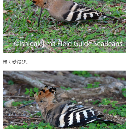
軽く砂浴び。