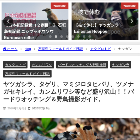
YouTube
バードウオッチング＆野鳥撮影
【枝で休む】ヤツガシラ
再放送のお知らせ：イロトリドリ
Eurasian Hoopoe
～沖縄・八重山諸島編～ NHK
BS４K
2026年3月3日
2023年5月30日
ホーム
blog
石垣島フィールドガイド日記
カタグロトビ
ヤツガシ
ラ、タゲリ、マミジロタヒバリ、ツメナガセキレイ、カンムリワシ等など盛り沢
山！！バードウオッチング＆野鳥撮影ガイド。
カタグロトビ
カンムリワシ
バードウオッチング＆野鳥撮影
ヤツガシラ
石垣島フィールドガイド日記
ヤツガシラ、タゲリ、マミジロタヒバリ、ツメナ
ガセキレイ、カンムリワシ等など盛り沢山！！バ
ードウオッチング＆野鳥撮影ガイド。
2020年2月6日
2020年2月6日