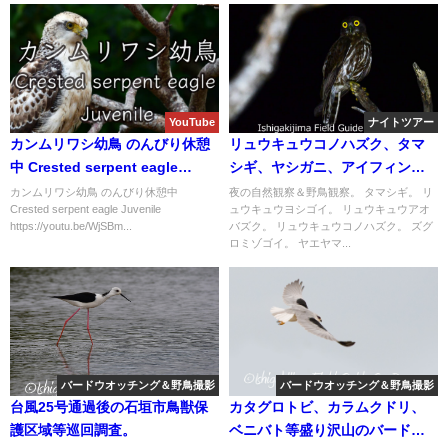
YouTube
ナイトツアー
カンムリワシ幼鳥 のんびり休憩
リュウキュウコノハズク、タマ
中 Crested serpent eagle
シギ、ヤシガニ、アイフィンガ
Juvenile
ーガエル等など夜の野鳥観察と
カンムリワシ幼鳥 のんびり休憩中
夜の自然観察＆野鳥観察。 タマシギ。 リ
Crested serpent eagle Juvenile
ュウキュウヨシゴイ。 リュウキュウアオ
自然観察。
https://youtu.be/WjSBm...
バズク。 リュウキュウコノハズク。 ズグ
ロミゾゴイ。 ヤエヤマ...
バードウオッチング＆野鳥撮影
バードウオッチング＆野鳥撮影
台風25号通過後の石垣市鳥獣保
カタグロトビ、カラムクドリ、
護区域等巡回調査。
ベニバト等盛り沢山のバードウ