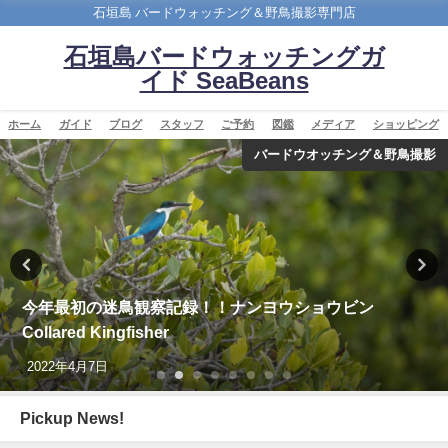
石垣島 バードウォッチング＆野鳥撮影専門店
石垣島バードウォッチングガ
イド SeaBeans
ホーム
ガイド
ブログ
スタッフ
ご予約
図鑑
メディア
ショッピング
バードウオッチング＆野鳥撮影
沖縄タイムス朝刊「珍鳥 石垣にチベットウタツグミ／
国内で初確認」
2020年2月21日
Pickup News!