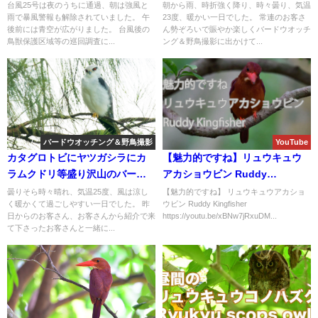
オッチング＆野鳥撮影ツアー!!
台風25号は夜のうちに通過、朝は強風と
朝から雨、時折強く降り、時々曇り、気温
雨で暴風警報も解除されていました。 午
23度、暖かい一日でした。 常連のお客さ
後前には青空が広がりました。 台風後の
ん勢ぞろいで賑やか楽しくバードウオッチ
鳥獣保護区域等の巡回調査に...
ング＆野鳥撮影に出かけて...
バードウオッチング＆野鳥撮影
YouTube
カタグロトビにヤツガシラにカ
【魅力的ですね】リュウキュウ
ラムクドリ等盛り沢山のバード
アカショウビン Ruddy
ウオッチング＆野鳥撮影ガイド!!
Kingfisher
曇りそら時々晴れ、気温25度、風は涼し
【魅力的ですね】 リュウキュウアカショ
く暖かくて過ごしやすい一日でした。 昨
ウビン Ruddy Kingfisher
日からのお客さん、お客さんから紹介で来
https://youtu.be/xBNw7jRxuDM...
て下さったお客さんと一緒に...