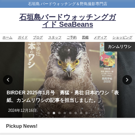
石垣島 バードウォッチング＆野鳥撮影専門店
石垣島バードウォッチングガ
イド SeaBeans
ホーム
ガイド
ブログ
スタッフ
ご予約
図鑑
メディア
ショッピング
バードウオッチング＆野鳥撮影
沖縄タイムス3月24日朝刊掲載「石垣に迷鳥確認 ３例
目 ノドアカツグミ」
2026年3月25日
Pickup News!