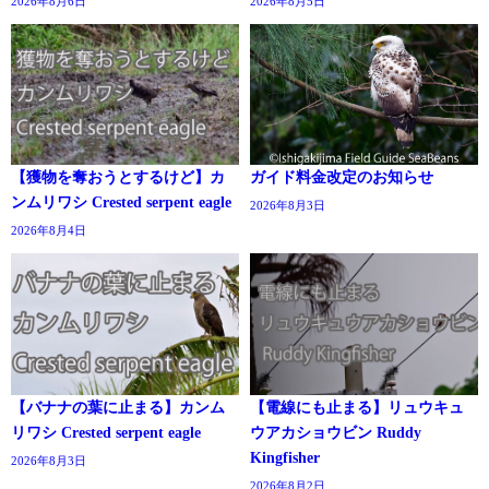
2026年8月6日
2026年8月5日
【獲物を奪おうとするけど】カ
ガイド料金改定のお知らせ
ンムリワシ Crested serpent eagle
2026年8月3日
2026年8月4日
【バナナの葉に止まる】カンム
【電線にも止まる】リュウキュ
リワシ Crested serpent eagle
ウアカショウビン Ruddy
Kingfisher
2026年8月3日
2026年8月2日