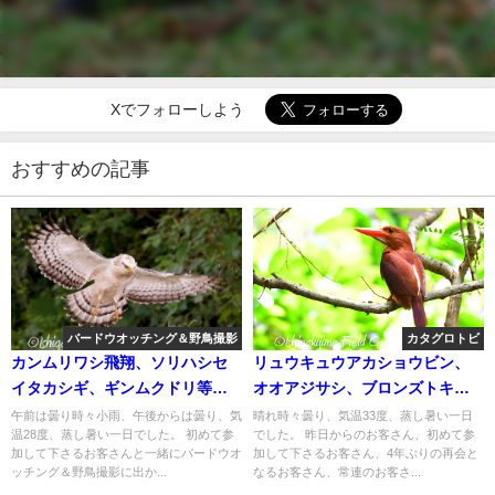
Xでフォローしよう
おすすめの記事
バードウオッチング＆野鳥撮影
カタグロトビ
カンムリワシ飛翔、ソリハシセ
リュウキュウアカショウビン、
イタカシギ、ギンムクドリ等盛
オオアジサシ、ブロンズトキ、
り沢山のバードウオッチング＆
シロハラクイナ親子等々！！バ
午前は曇り時々小雨、午後からは曇り、気
晴れ時々曇り、気温33度、蒸し暑い一日
温28度、蒸し暑い一日でした。 初めて参
でした。 昨日からのお客さん、初めて参
野鳥撮影ガイド!!
ードウオッチング＆野鳥撮影ガ
加して下さるお客さんと一緒にバードウオ
加して下さるお客さん、4年ぶりの再会と
イド!!
ッチング＆野鳥撮影に出か...
なるお客さん、常連のお客さ...