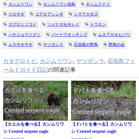
カンムリワシ
カンムリワシ幼鳥
ギンムクドリ
クロサギ
コアオアシシギ
シマアカモズ
ズグロミゾゴイ
ツメナガセキレイ
トウネン
ハチジョウツグミ
バードウオッチング
ムネアカタヒバリ
ムラサキサギ
ヤツガシラ
石垣島の野鳥
野鳥の会
カタグロトビ
,
カンムリワシ
,
ヤツガシラ
,
石垣島フィ
ールドガイド日記
の関連記事
【カエルを食べる】カンムリワ
【ドバトを食べる】カンムリワ
シ Crested serpent eagle
シ Crested serpent eagle