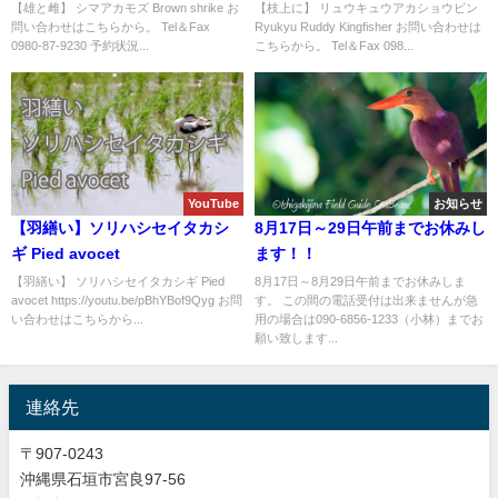
Kingfisher
【雄と雌】 シマアカモズ Brown shrike お
【枝上に】 リュウキュウアカショウビン
問い合わせはこちらから。 Tel＆Fax
Ryukyu Ruddy Kingfisher お問い合わせは
0980-87-9230 予約状況...
こちらから。 Tel＆Fax 098...
YouTube
お知らせ
【羽繕い】ソリハシセイタカシ
8月17日～29日午前までお休みし
ギ Pied avocet
ます！！
【羽繕い】 ソリハシセイタカシギ Pied
8月17日～8月29日午前までお休みしま
avocet https://youtu.be/pBhYBof9Qyg お問
す。 この間の電話受付は出来ませんが急
い合わせはこちらから...
用の場合は090-6856-1233（小林）までお
願い致します...
連絡先
〒907-0243
沖縄県石垣市宮良97-56