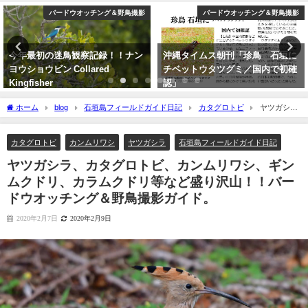
バードウオッチング＆野鳥撮影
YouTube
沖縄タイムス朝刊「珍鳥 石垣に
【枝で休む】ヤツガシラ
チベットウタツグミ／国内で初確
Eurasian Hoopoe
認」
2026年3月3日
2020年2月21日
ホーム
blog
石垣島フィールドガイド日記
カタグロトビ
ヤツガシ
ラ、カタグロトビ、カンムリワシ、ギンムクドリ、カラムクドリ等など盛り沢山！！
バードウオッチング＆野鳥撮影ガイド。
カタグロトビ
カンムリワシ
ヤツガシラ
石垣島フィールドガイド日記
ヤツガシラ、カタグロトビ、カンムリワシ、ギン
ムクドリ、カラムクドリ等など盛り沢山！！バー
ドウオッチング＆野鳥撮影ガイド。
2020年2月7日
2020年2月9日