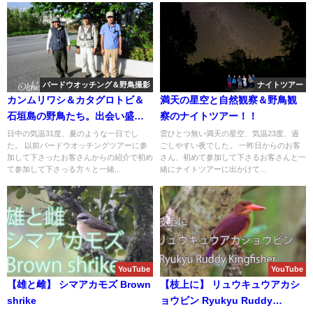
バードウオッチング＆野鳥撮影
ナイトツアー
カンムリワシ＆カタグロトビ＆
満天の星空と自然観察＆野鳥観
石垣島の野鳥たち。出会い盛り
察のナイトツアー！！
沢山のバードウオッチング＆野
日中の気温31度、夏のような一日でし
雲ひとつ無い満天の星空、気温23度、過
た。 以前バードウオッチングツアーに参
ごしやすい夜でした。 一昨日からのお客
鳥撮影ツアー！！
加して下さったお客さんからの紹介で初め
さん、初めて参加して下さるお客さんと一
て参加して下さっる方々と一緒...
緒にナイトツアーに出かけて...
YouTube
YouTube
【雄と雌】 シマアカモズ Brown
【枝上に】 リュウキュウアカシ
shrike
ョウビン Ryukyu Ruddy