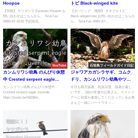
Hoopoe
トビ Black-winged kite
【羽繕】 ヤツガシラ Eurasian Hoopoe お
【ホバリング、飛翔】 カタグロトビ
問い合わせはこちらから。 Tel＆Fax
Black-winged kite お問い合わせはこちらか
0980-87-9230 予約状況...
ら。 Tel＆Fax 0980-87-...
YouTube
石垣島フィールドガイド日記
カンムリワシ幼鳥 のんびり休憩
ジャワアカガシラサギ、コムク
中 Crested serpent eagle
ドリ、カンムリワシ幼鳥やツバ
Juvenile
メチドリ等など盛り沢山のバー
カンムリワシ幼鳥 のんびり休憩中
今日も晴天猛暑、気温32度、残暑が厳し
Crested serpent eagle Juvenile
いです。 2組の常連のお客さん、ナイトツ
ドウオッチング＆野鳥撮影ガイ
https://youtu.be/WjSBm...
アーに何度か参加してくださっているお客
ド。
さんと一緒にバードウオッ...