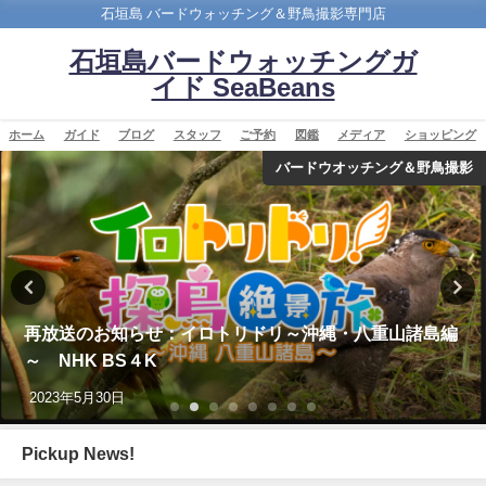
石垣島 バードウォッチング＆野鳥撮影専門店
石垣島バードウォッチングガ
イド SeaBeans
ホーム
ガイド
ブログ
スタッフ
ご予約
図鑑
メディア
ショッピング
バードウオッチング＆野鳥撮影
再放送のお知らせ：イロトリドリ～沖縄・八重山諸島編
～ NHK BS４K
2023年5月30日
Pickup News!