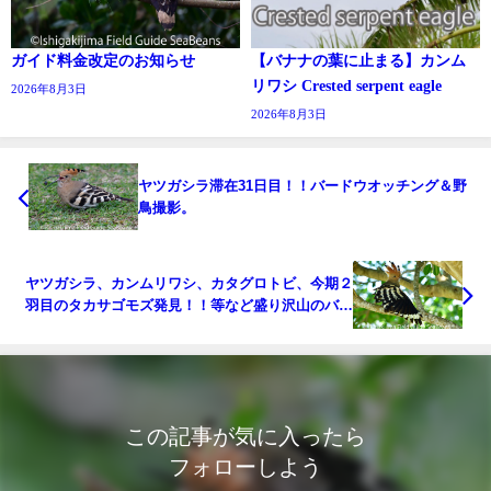
ガイド料金改定のお知らせ
【バナナの葉に止まる】カンム
リワシ Crested serpent eagle
2026年8月3日
2026年8月3日
ヤツガシラ滞在31日目！！バードウオッチング＆野
鳥撮影。
ヤツガシラ、カンムリワシ、カタグロトビ、今期２
羽目のタカサゴモズ発見！！等など盛り沢山のバー
ドウオッチング＆野鳥撮影ガイド。
この記事が気に入ったら
フォローしよう