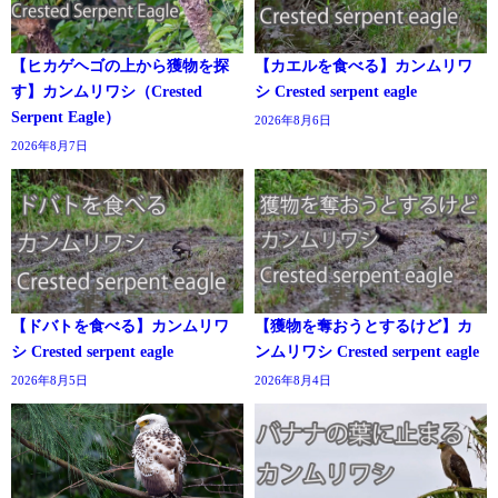
【ヒカゲヘゴの上から獲物を探
【カエルを食べる】カンムリワ
す】カンムリワシ（Crested
シ Crested serpent eagle
Serpent Eagle）
2026年8月6日
2026年8月7日
【ドバトを食べる】カンムリワ
【獲物を奪おうとするけど】カ
シ Crested serpent eagle
ンムリワシ Crested serpent eagle
2026年8月5日
2026年8月4日