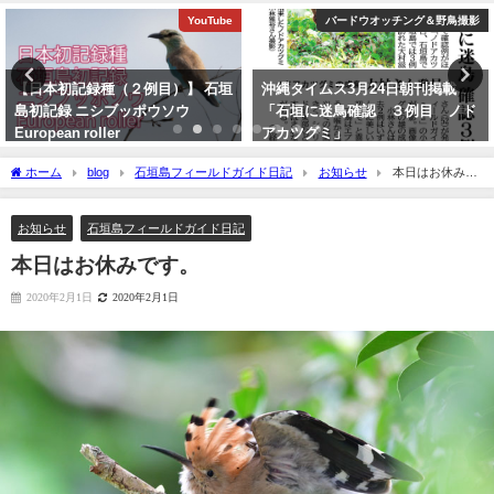
YouTube
バードウオッチング＆野鳥撮影
【日本初記録種（２例目）】 石垣
沖縄タイムス3月24日朝刊掲載
島初記録 ニシブッポウソウ
「石垣に迷鳥確認 ３例目 ノド
European roller
アカツグミ」
2021年11月19日
2026年3月25日
ホーム
blog
石垣島フィールドガイド日記
お知らせ
本日はお休みで
す。
お知らせ
石垣島フィールドガイド日記
本日はお休みです。
2020年2月1日
2020年2月1日