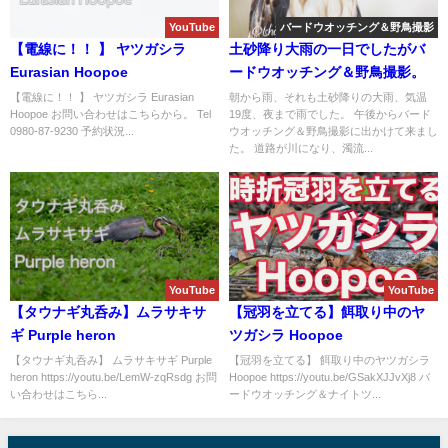
YouTube
バードウオッチング＆野鳥撮影
【電線に！！ 】 ヤツガシラ
土砂降り大雨の一日でしたがバ
Eurasian Hoopoe
ードウオッチング＆野鳥撮影。
【電線に！！ 】 ヤツガシラ Eurasian
朝から雨、それも土砂降りの大雨、気温
Hoopoe お問い合わせはこちらから。 Tel
19度、夜まで雨でした。 午後からバード
0980-87-9230 予約状況...
ウオッチング＆野鳥撮影に出かけて来まし
た。 道路が川になり、濁流...
YouTube
YouTube
【タウナギ丸呑み】ムラサキサ
【冠羽を立てる】餌取り中のヤ
ギ Purple heron
ツガシラ Hoopoe
【タウナギ丸呑み】 ムラサキサギ Purple
【冠羽を立てる】 餌取り中のヤツガシラ
heron https://youtu.be/LemW-zqRsdg お問
Hoopoe https://youtu.be/GSakXJJvXj8 バ
い合わせはこちら...
ードウオッチング＆ナイトツ...