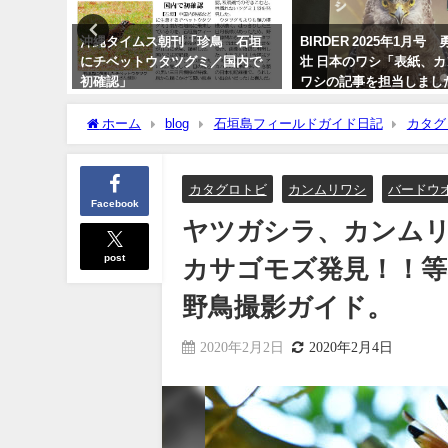
）】 石
沖縄タイムス朝刊「珍鳥 石垣
BIRDER 2025年1月号
ウソウ
にチベットウタツグミ／国内で
壮 日本のワシ「表紙、
初確認」
ワシの記事を担当しまし
2020年2月21日
2024年12月16日
ホーム
blog
石垣島フィールドガイド日記
カタグ
発見！！等など盛り沢山のバードウオッチング＆野鳥撮影ガ
カタグロトビ
カンムリワシ
バードウ
Facebook
ヤツガシラ、カンム
post
カサゴモズ発見！！
野鳥撮影ガイド。
2020年2月2日
2020年2月4日