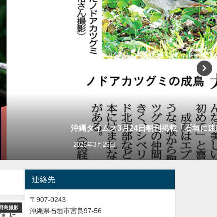
沖縄タイムス3月24日朝刊掲載「石垣に
2026年3月25日
連絡先
〒907-0243
野鳥撮影
ショッピング
Y
沖縄県石垣市宮良97-56