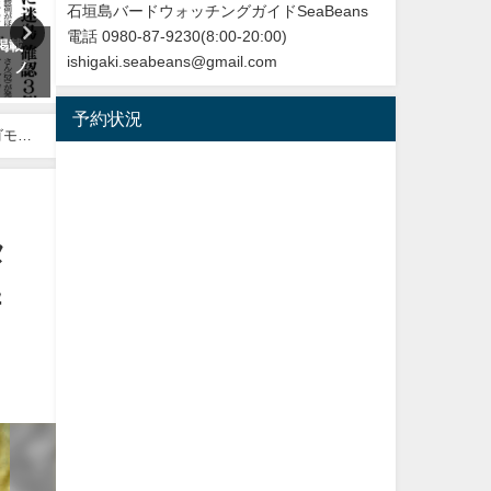
石垣島バードウォッチングガイドSeaBeans
電話 0980-87-9230(8:00-20:00)
掲載
改訂版 石垣島の野鳥図鑑
【枝で休む】ヤツガシラ
ishigaki.seabeans@gmail.com
目 ノ
Eurasian Hoopoe
2026年5月28日
2026年3月3日
予約状況
ゴモズ
タ
＆