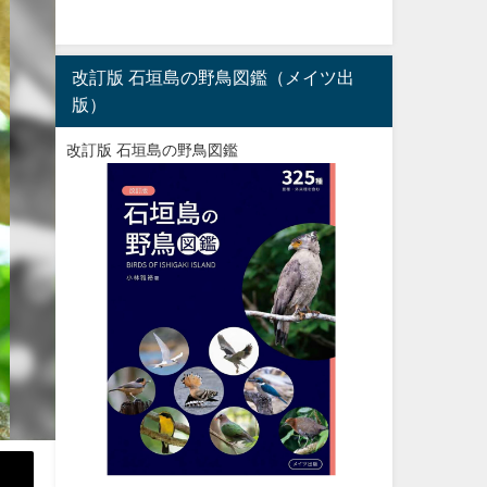
改訂版 石垣島の野鳥図鑑（メイツ出
版）
改訂版 石垣島の野鳥図鑑