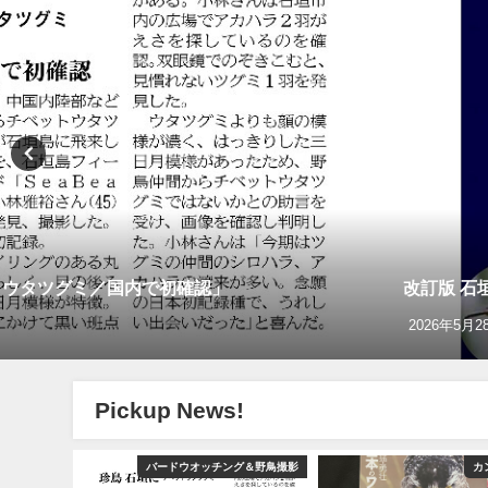
トウタツグミ／国内で初確認」
改訂版 石
2026年5月2
Pickup News!
YouTube
バードウオッチング＆野鳥撮影
カ