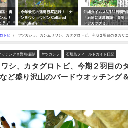
 勇猛・勇
今年最初の迷鳥観察記録！！ナ
沖縄タイムス3月24日朝刊
カンムリ
ンヨウショウビン Collared
「石垣に迷鳥確認 ３例
た。」
Kingfisher
ドアカツグミ」
2022年4月7日
2026年3月25日
ロトビ
ヤツガシラ、カンムリワシ、カタグロトビ、今期２羽目のタカサ
イド。
オッチング＆野鳥撮影
ヤツガシラ
石垣島フィールドガイド日記
リワシ、カタグロトビ、今期２羽目の
等など盛り沢山のバードウオッチング