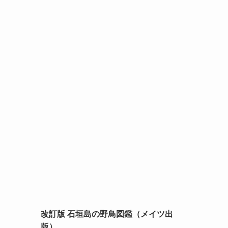
改訂版 石垣島の野鳥図鑑（メイツ出
版）