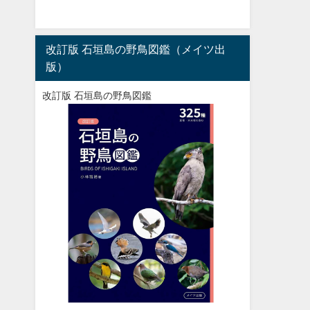
改訂版 石垣島の野鳥図鑑（メイツ出
版）
改訂版 石垣島の野鳥図鑑