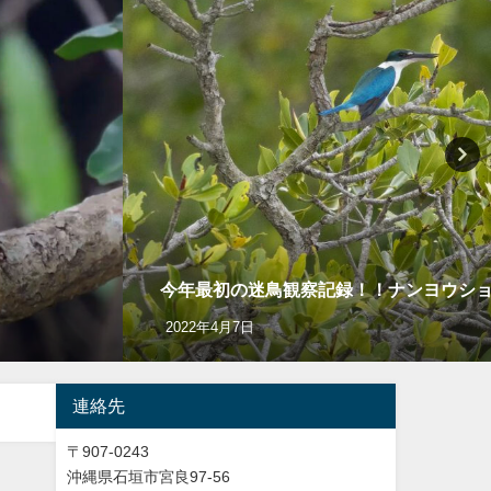
今年最初の迷鳥観察記録！！ナンヨウショウビン Co
2022年4月7日
連絡先
〒907-0243
沖縄県石垣市宮良97-56