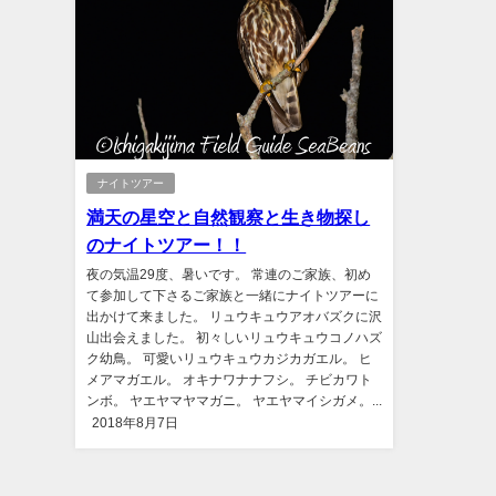
ナイトツアー
満天の星空と自然観察と生き物探し
のナイトツアー！！
夜の気温29度、暑いです。 常連のご家族、初め
て参加して下さるご家族と一緒にナイトツアーに
出かけて来ました。 リュウキュウアオバズクに沢
山出会えました。 初々しいリュウキュウコノハズ
ク幼鳥。 可愛いリュウキュウカジカガエル。 ヒ
メアマガエル。 オキナワナナフシ。 チビカワト
ンボ。 ヤエヤマヤマガニ。 ヤエヤマイシガメ。...
2018年8月7日