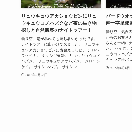
リュウキュウアカショウビンにリュ
バードウオ
ウキュウコノハズクなど夜の生き物
南十字星鑑賞
探しと自然観察のナイトツアー!!
曇り空、気温2
からのお客さ
曇り空、陽が暮れても蒸し暑いかったです。
さんと一緒に
ナイトツアーに出かけて来ました。 リュウキ
た。 セイタカ
ュウアカショウビンに出会えました。 シロハ
ュウコノハズク
ラクイナ。 タマシギ夫婦。 リュウキュウコノ
キュウアオバズ
ハズク。 リュウキュウアオバズク。 クロベン
ケイ。 サキシマハブ。 サキシマ...
2018年6月6日
2018年6月23日