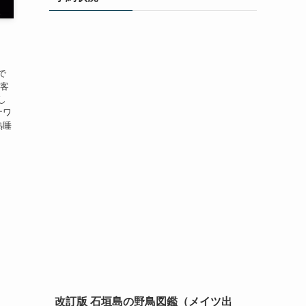
で
お客
し
ナワ
熟睡
改訂版 石垣島の野鳥図鑑（メイツ出