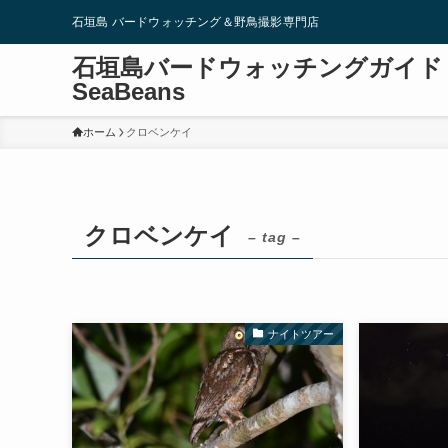
石垣島 バードウォッチング＆野鳥撮影専門店
石垣島バードウォッチングガイド
SeaBeans
ホーム
クロベンケイ
クロベンケイ
– tag –
ナイトツアー