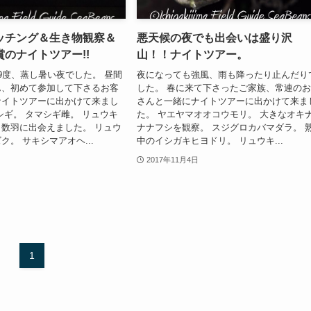
ッチング＆生き物観察＆
悪天候の夜でも出会いは盛り沢
のナイトツアー!!
山！！ナイトツアー。
9度、蒸し暑い夜でした。 昼間
夜になっても強風、雨も降ったり止んだり
ん、初めて参加して下さるお客
した。 春に来て下さったご家族、常連の
ナイトツアーに出かけて来まし
さんと一緒にナイトツアーに出かけて来ま
シギ。 タマシギ雌。 リュウキ
た。 ヤエヤマオオコウモリ。 大きなオキ
数羽に出会えました。 リュウ
ナナフシを観察。 スジグロカバマダラ。 
ク。 サキシマアオヘ...
中のイシガキヒヨドリ。 リュウキ...
2017年11月4日
1