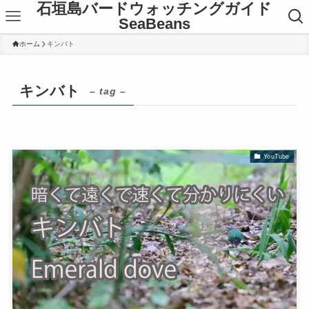
石垣島バードウォッチングガイド
SeaBeans
ホーム
キンバト
キンバト
– tag –
YouTube