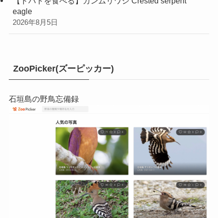
【ドバトを食べる】カンムリワシ Crested serpent
eagle
2026年8月5日
ZooPicker(ズーピッカー)
石垣島の野鳥忘備録