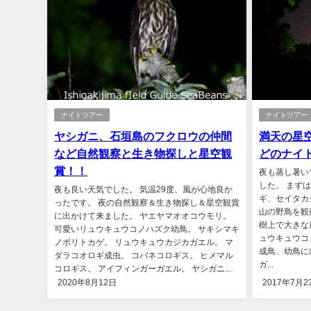
ナイトツアー
ナイトツアー
ヤシガニ、石垣島のフクロウの仲間
満天の星
など自然観察と生き物探しと星空観
どのナイ
賞！！
夜も蒸し暑い
した。 まず
夜も良い天気でした。 気温29度、風が心地良か
ギ、セイタカ
ったです。 夜の自然観察＆生き物探し＆星空観賞
山の野鳥を観
に出かけて来ました。 ヤエヤマオオコウモリ。
樹上で大きな
可愛いリュウキュウコノハズク幼鳥。 サキシマキ
ュウキュウコ
ノボリトカゲ。 リュウキュウカジカガエル。 マ
成鳥、幼鳥に
ダラコオロギ成虫。 コバネコロギス。 ヒメマル
ガ...
コロギス。 アイフィンガーガエル。 ヤシガニ...
2020年8月12日
2017年7月2