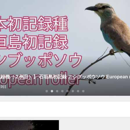
種（２例目）】 石垣島初記録 ニシブッポウソウ European rol
19日