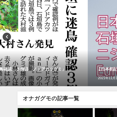
迷鳥確認 ３例目 ノドアカツグミ」
【日本初記録
2021年11月
オナガグモの記事一覧