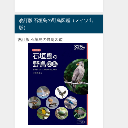
改訂版 石垣島の野鳥図鑑（メイツ出
版）
改訂版 石垣島の野鳥図鑑