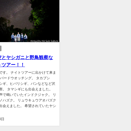
空とヤシガニと野鳥観察な
トツアー！！
です。 ナイトツアーに出かけて来ま
はバードウオッチング。 タカブシ
シギ、ヒバリシギ、バンなどなど沢
察。 タマシギにも出会えました。
声で鳴いていたインドクジャク。 リ
ノハズク。 リュウキュウアオバズク
出会えました。 希望されていたヤシ
3日