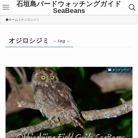
石垣島バードウォッチングガイド
SeaBeans
ホーム
オジロシジミ
オジロシジミ
– tag –
ナイトツアー