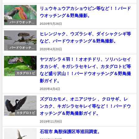
リュウキュウアカショウビン等など！！バード
ウオッチング＆野鳥撮影。
バードウオッチン
2020年5月26日
グ＆野鳥撮影
ヒレンジャク、ウズラシギ、ダイシャクシギ等
など、バードウオッチング＆野鳥撮影。
バードウオッチン
2020年4月20日
グ＆野鳥撮影
ヤツガシラ４羽！！オオチドリ、ソリハシセイ
タカシギ、キガシラセキレイ、カタグロトビ等
など盛り沢山！！バードウオッチング＆野鳥撮
カタグロトビ
影ガイド。
2020年4月4日
ズグロカモメ、オニアジサシ 、クロサギ、レ
ンカク、キガシラセキレイ等など！！バードウ
オッチング＆野鳥撮影ガイド。
カタグロトビ
2019年11月8日
石垣市 鳥獣保護区等巡回調査。