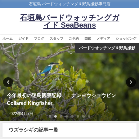
石垣島 バードウォッチング＆野鳥撮影専門店
石垣島バードウォッチングガ
イド SeaBeans
ホーム
ガイド
ブログ
スタッフ
ご予約
図鑑
メディア
ショッピング
バードウオッチング＆野鳥撮影
今年最初の迷鳥観察記録！！ナンヨウショウビン
Collared Kingfisher
2022年4月7日
ウズラシギの記事一覧