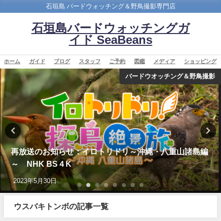
石垣島 バードウォッチング＆野鳥撮影専門店
石垣島バードウォッチングガ
イド SeaBeans
ホーム
ガイド
ブログ
スタッフ
ご予約
図鑑
メディア
ショッピング
バードウオッチング＆野鳥撮影
再放送のお知らせ：イロトリドリ～沖縄・八重山諸島編
～ NHK BS４K
2023年5月30日
ウスバキトンボの記事一覧