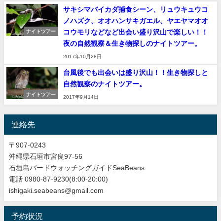
サキシマバイカダ捕食シーン、リュウキュウコ
ノハズク、オオハンサキガエル、ヤエヤマオオ
コウモリなどなど出会い盛り沢山で楽しい！！
ナイトツアー
夜の自然観察＆生き物探しのナイトツアー。
2017年10月28日
台風後でも出会いは盛り沢山！！生き物探しと
自然観察のナイトツアー。
ナイトツアー
2017年9月14日
連絡先
〒907-0243
沖縄県石垣市宮良97-56
石垣島バードウォッチングガイドSeaBeans
電話 0980-87-9230(8:00-20:00)
ishigaki.seabeans@gmail.com
予約状況