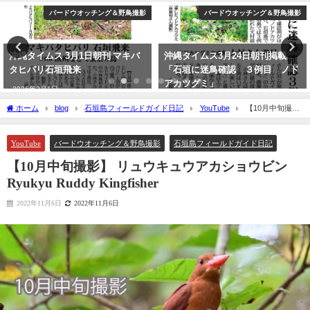
バードウオッチング＆野鳥撮影
バードウオッチング＆野鳥撮影
沖縄タイムス 3月1日朝刊 マキバ
沖縄タイムス3月24日朝刊掲載
タヒバリ石垣飛来
「石垣に迷鳥確認 ３例目 ノド
アカツグミ」
2026年3月1日
2026年3月25日
ホーム
blog
石垣島フィールドガイド日記
YouTube
【10月中旬撮
影】 リュウキュウアカショウビン Ryukyu Ruddy Kingfisher
YouTube
バードウオッチング＆野鳥撮影
石垣島フィールドガイド日記
【10月中旬撮影】 リュウキュウアカショウビン
Ryukyu Ruddy Kingfisher
2022年11月6日
2022年11月6日