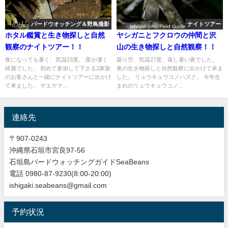
バードウオッチング＆野鳥撮影
ナイトツアー
ホタル鑑賞と生き物探しと自然
ヤシガニとフクロウの仲間と沢
観察のナイトツアー！！
山の生き物探しと自然観察！！
夜になっても暑く、気温23度。 星が凄く
曇り空、気温27度、蒸し暑い夜でした。
綺麗でした。 初めて参加して下さる2家族
夜の生き物探しと自然観察に出かけて来ま
のお客さんと一緒にナイトツアーに出かけ
した。 リュウキュウコノハズク。 今年生
て来ました。 ヤエヤマ...
まれのリュウキュウコノ...
連絡先
〒907-0243
沖縄県石垣市宮良97-56
石垣島バードウォッチングガイドSeaBeans
電話 0980-87-9230(8:00-20:00)
ishigaki.seabeans@gmail.com
予約状況