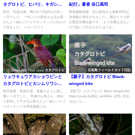
タグロトビ、ヒバリ、キガシラ
紀行」著者 谷口高司
セキレイ等など盛り沢山！！バ
晴天、気温22度、爽やかで気持ちの良い
野鳥図鑑画家・谷口高司さん画業45年記
一日でした。 一年ぶりの再会となるお客
念画集が発売されました。 限定５００部
ードウオッチングガイド。
さんと一緒にバードウオッチングに出かけ
の限定自費出版です。 もう在庫は少ない
て来ました。 シロハラクイ...
ので急いで注文されたほうが...
カタグロトビ
石垣島フィールドガイド日記
リュウキュウアカショウビンと
【親子】カタグロトビ Black-
カタグロトビとカンムリワシな
winged kite
ど盛り沢山のバードウオッチン
晴天猛暑、気温31度、真夏のように蒸し
【親子】 カタグロトビ Black-winged kite
暑い一日でした。 常連のお客さん、初め
https://youtu.be/fIQ_uenlbWw お問い合わ
グ＆野鳥撮影ガイド!!
て参加して下さるお客さんと一緒にバード
せはこち...
ウオッチング＆野鳥撮影に出...