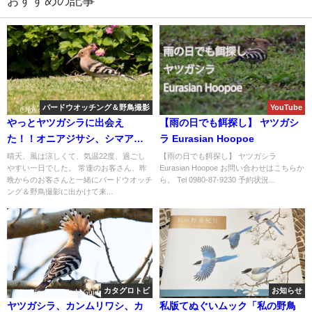
おすすめの記事
バードウオッチング＆野鳥撮影
YouTube
やっとヤツガシラに出会え
【雨の日でも餌探し】 ヤツガシ
た！！オニアジサシ、シマアジ
ラ Eurasian Hoopoe
にシギチ渡来！！バードウオッ
晴天、風は涼しくて、気温22度、過ごし
【雨の日でも餌探し】 ヤツガシラ
やすい一日でした。 常連のお客さん、昨
Eurasian Hoopoe お問い合わせはこちらか
チング＆野鳥撮影ガイド。
晩からのお客さんと一緒にバードウオッチ
ら。 Tel 0980-87-9230 予約状況...
ング＆野鳥撮影に出かけて来...
カタグロトビ
お知らせ
ヤツガシラ、カンムリワシ、カ
私版てぬぐいムック「私の野鳥