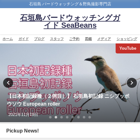
石垣島 バードウォッチング＆野鳥撮影専門店
石垣島バードウォッチングガ
イド SeaBeans
ホーム
ガイド
ブログ
スタッフ
ご予約
図鑑
メディア
ショッピング
YouTube
【日本初記録種（２例目）】 石垣島初記録 ニシブッポ
ウソウ European roller
2021年11月19日
Pickup News!