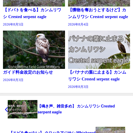
【ドバトを食べる】カンムリワ
【獲物を奪おうとするけど】カ
シ Crested serpent eagle
ンムリワシ Crested serpent eagle
2026年8月5日
2026年8月4日
ガイド料金改定のお知らせ
【バナナの葉に止まる】カンム
リワシ Crested serpent eagle
2026年8月3日
2026年8月3日
【鳴き声、雑音多め】 カンムリワシ Crested
serpent eagle
【エビを食べない】 クロハラアジサシ Whiskered