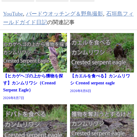
YouTube
,
バードウオッチング＆野鳥撮影
,
石垣島フィ
ールドガイド日記
の関連記事
【ヒカゲヘゴの上から獲物を探
【カエルを食べる】カンムリワ
す】カンムリワシ（Crested
シ Crested serpent eagle
Serpent Eagle）
2026年8月6日
2026年8月7日