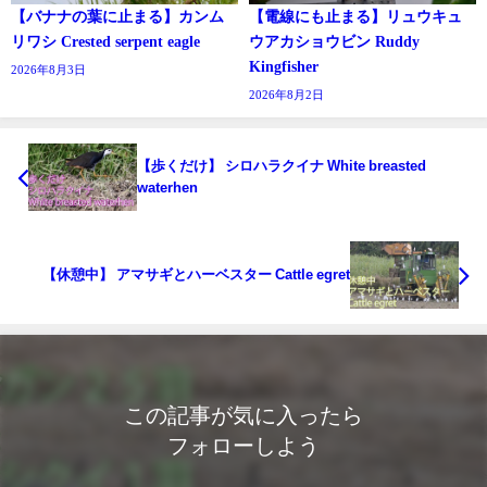
【バナナの葉に止まる】カンム
【電線にも止まる】リュウキュ
リワシ Crested serpent eagle
ウアカショウビン Ruddy
Kingfisher
2026年8月3日
2026年8月2日
【歩くだけ】 シロハラクイナ White breasted
waterhen
【休憩中】 アマサギとハーベスター Cattle egret
この記事が気に入ったら
フォローしよう