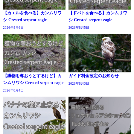
【カエルを食べる】カンムリワ
【ドバトを食べる】カンムリワ
シ Crested serpent eagle
シ Crested serpent eagle
2026年8月6日
2026年8月5日
【獲物を奪おうとするけど】カ
ガイド料金改定のお知らせ
ンムリワシ Crested serpent eagle
2026年8月3日
2026年8月4日