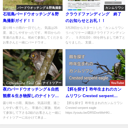
バードウオッチング＆野鳥撮影
カンムリワシ
石垣島バードウオッチング＆野
クラウドファンディング 終了
鳥撮影ガイド！！
のお知らせとお礼！！
曇り時々小雨の一日でした。 気温は25
3月29日からスタートした「カンムリワシ
度、過ごしやすかったです。 昨日からの
リハビリケージ建設クラウドファンディン
常連のお客さん、初めて参加してくださる
グ」、 ５月31日0：00を持ちまして終了と
お客さんと一緒にバードウオ...
なりました。 支援...
ナイトツアー
YouTube
夜のバードウオッチング＆自然
【餌を探す】昨年生まれのカン
観察＆生き物探しのナイトツア
ムリワシ Crested serpent
ー！！
eagle
曇り時々小雨、風強め、気温22度、過ご
【餌を探す】 昨年生まれのカンムリワシ
しやすい夜でした。 常連のご家族、初め
Crested serpent eagle
て参加して下さる2組のお客さんと一緒に
https://youtu.be/DR5DxeWeHKI...
ナイトツアーに出かけて来ま...