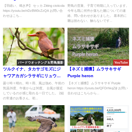
【羽繕い、鳴き声】 セッカ Zitting cisticola
野鳥の営巣、子育て時期に入っています。
https://youtu.be/nDzBW0cZzQA お問い合
今年も既に何件か落ちた雛についての連
わせはこち...
絡、問い合わせがありました。 基本的に
雛は拾わない、触らないです...
バードウオッチング＆野鳥撮影
YouTube
ツルクイナ、タカサゴモズにジ
【ネズミ捕獲】ムラサキサギ
ャワアカガシラサギにリュウキ
Purple heron
ュウアカショウビン！！盛り沢
曇り時々晴れ、時々雨、風は強め、午前の
【ネズミ捕獲】 ムラサキサギ Purple
気温26度、午後からは30度。 台風が接近
heron https://youtu.be/QFDrhkqZijI お問い
山のバードウオッチング＆野鳥
しているのが感じ取れる一日でした。 2組
合わせはこちらから...
撮影ガイド。
の常連のお客さん、初...