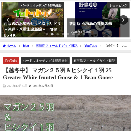
バードウオッチング＆野鳥撮影
ショッピング
再放送のお知らせ：イロトリドリ
改訂版 石垣島の野鳥図鑑
～沖縄・八重山諸島編～ NHK
2026年5月28日
BS４K
2023年5月30日
ホーム
blog
石垣島フィールドガイド日記
YouTube
【越冬中】 マガ
ン２５羽＆ヒシクイ１羽 25 Greater White fronted Goose & 1 Bean Goose
YouTube
バードウオッチング＆野鳥撮影
石垣島フィールドガイド日記
【越冬中】 マガン２５羽＆ヒシクイ１羽 25
Greater White fronted Goose & 1 Bean Goose
2021年12月23日
2021年12月23日