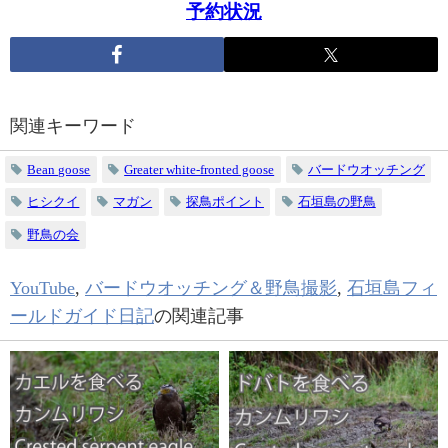
予約状況
関連キーワード
Bean goose
Greater white-fronted goose
バードウオッチング
ヒシクイ
マガン
探鳥ポイント
石垣島の野鳥
野鳥の会
YouTube
,
バードウオッチング＆野鳥撮影
,
石垣島フィ
ールドガイド日記
の関連記事