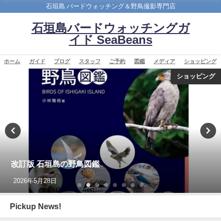
石垣島 バードウォッチング＆野鳥撮影専門店
石垣島バードウォッチングガ
イド SeaBeans
ホーム
ガイド
ブログ
スタッフ
ご予約
図鑑
メディア
ショッピング
ショッピング
改訂版 石垣島の野鳥図鑑
2026年5月28日
Pickup News!