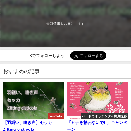
最新情報をお届けします
Xでフォローしよう
おすすめの記事
YouTube
バードウオッチング＆野鳥撮影
【羽繕い、鳴き声】セッカ
『ヒナを拾わないで!!』キャンペ
Zitting cisticola
ーン