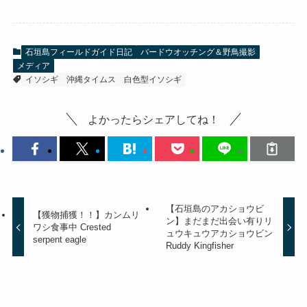
石垣島フィールドガイド日記
バードウオッチング＆野鳥撮影
メディア
イソシギ
沖縄タイムス
白色型イソシギ
よかったらシェアしてね！
【石垣島のアカショウビ
【獲物捕獲！！】カンムリ
ン】まだまだ出会い有りリ
ワシ食事中 Crested
ュウキュウアカショウビン
serpent eagle
Ruddy Kingfisher