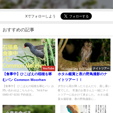
Xでフォローしよう
おすすめの記事
YouTube
ナイトツアー
【食事中】ひこばえの稲穂を啄
ホタル鑑賞と夜の野鳥撮影のナ
むバン Common Moorhen
イトツアー！！
【食事中】 ひこばえの稲穂を啄むバン お
夕方から雨が降ったり止んだり、蒸し暑い
問い合わせはこちらから。 Tel＆Fax
夜でした。 常連のお客さんと一緒にナイ
0980-87-9230 予約状況...
トツアーに出かけて来ました。 ホタル鑑
賞＆撮影後、夜の野鳥撮影に...