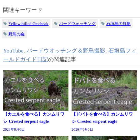
関連キーワード
Yellow-billed Grosbeak
バードウォッチング
石垣島の野鳥
野鳥の会
YouTube
,
バードウオッチング＆野鳥撮影
,
石垣島フィ
ールドガイド日記
の関連記事
【カエルを食べる】カンムリワ
【ドバトを食べる】カンムリワ
シ Crested serpent eagle
シ Crested serpent eagle
2026年8月6日
2026年8月5日