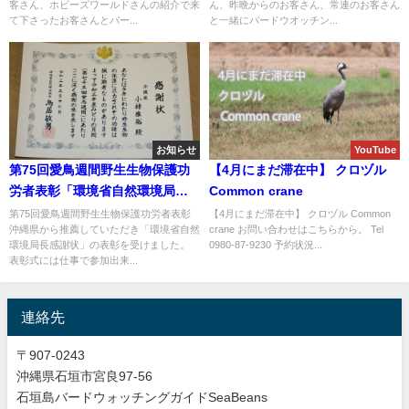
客さん、ホビーズワールドさんの紹介で来
ん、昨晩からのお客さん、常連のお客さん
野鳥撮影ガイド!!
て下さったお客さんとバー...
と一緒にバードウオッチン...
お知らせ
YouTube
第75回愛鳥週間野生生物保護功
【4月にまだ滞在中】 クロヅル
労者表彰「環境省自然環境局長
Common crane
感謝状」
第75回愛鳥週間野生生物保護功労者表彰
【4月にまだ滞在中】 クロヅル Common
沖縄県から推薦していただき「環境省自然
crane お問い合わせはこちらから。 Tel
環境局長感謝状」の表彰を受けました。
0980-87-9230 予約状況...
表彰式には仕事で参加出来...
連絡先
〒907-0243
沖縄県石垣市宮良97-56
石垣島バードウォッチングガイドSeaBeans