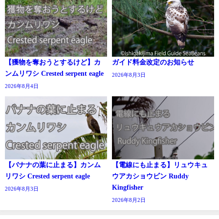
【獲物を奪おうとするけど】カ
ガイド料金改定のお知らせ
ンムリワシ Crested serpent eagle
2026年8月3日
2026年8月4日
【バナナの葉に止まる】カンム
【電線にも止まる】リュウキュ
リワシ Crested serpent eagle
ウアカショウビン Ruddy
Kingfisher
2026年8月3日
2026年8月2日