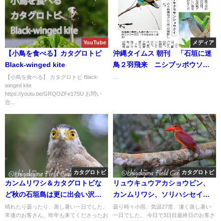
YouTube
メディア
【小鳥を食べる】カタグロトビ
沖縄タイムス 朝刊 「石垣に迷
Black-winged kite
鳥２羽飛来 ニシブッポウソウ
とアサクラサンショウクイ」
【小鳥を食べる】 カタグロトビ Black-
...
winged kite
https://youtu.be/GRQOZFe17SU お問い
合...
カタグロトビ
カタグロトビ
カンムリワシ＆カタグロトビな
リュウキュウアカショウビン、
ど秋の石垣島は更に出会い沢
カンムリワシ、ソリハシセイタ
山！！バードウオッチング＆野
カシギ、オオアジサシ等など盛
晴れたり曇ったり、蒸し暑い一日でした。
曇り時々小雨、気温27度、凄く蒸し暑い
常連のお客さん、昨年も来てくださったお
一日でした。 今日で3日目最終日のお客さ
鳥撮影。
り沢山のバードウオッチング＆