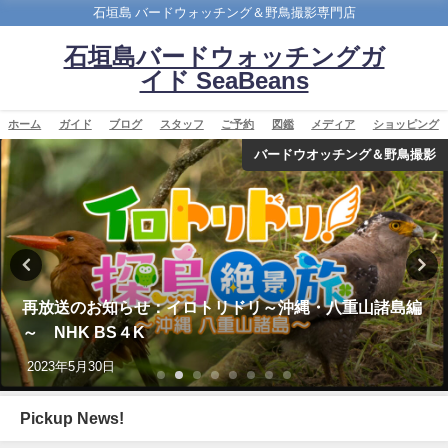
石垣島 バードウォッチング＆野鳥撮影専門店
石垣島バードウォッチングガ
イド SeaBeans
ホーム
ガイド
ブログ
スタッフ
ご予約
図鑑
メディア
ショッピング
バードウオッチング＆野鳥撮影
再放送のお知らせ：イロトリドリ～沖縄・八重山諸島編
～ NHK BS４K
2023年5月30日
Pickup News!