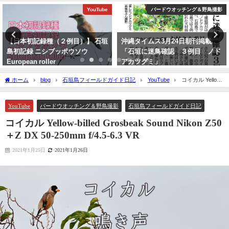
YouTube
バードウオッチング＆野鳥撮影
【日本初記録種（２例目）】 石垣
沖縄タイムス3月24日朝刊掲載
島初記録 ニシブッポウソウ
「石垣に迷鳥確認 ３例目 ノド
European roller
アカツグミ」
2021年11月19日
2026年3月25日
ホーム
blog
石垣島フィールドガイド日記
YouTube
コイカル Yellow-
billed Grosbeak Sound Nikon Z50＋Z DX 50-250mm f/4.5-6.3 VR
YouTube
バードウオッチング＆野鳥撮影
石垣島フィールドガイド日記
コイカル Yellow-billed Grosbeak Sound Nikon Z50
＋Z DX 50-250mm f/4.5-6.3 VR
2021年1月25日
2021年1月26日