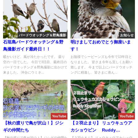
バードウオッチング＆野鳥撮影
お知らせ
石垣島バードウオッチング＆野
明けましておめでとう御座いま
鳥撮影ガイド最終日！！
す！
暖かいけど、風が冷たかったです。 曇り
お陰様でシービーンズも今年で13年目と
空の一日でした。 今日で3日目、最終日の
なりました。 皆さま今年も宜しくお願い
バードウオッチング＆野鳥撮影に出かけて
致します。 今まで以上にバードウオッチ
来ました。 沖合にウミネ...
ングに精進し、皆さまに喜ん...
YouTube
YouTube
【秋の渡りで鳥が沢山！】ジシ
【２羽止まり】 リュウキュウア
ギの仲間たち
カショウビン Ruddy
Kingfisher
【秋の渡りで鳥が沢山！】ジシギの仲間た
【２羽止まり】 リュウキュウアカショウ