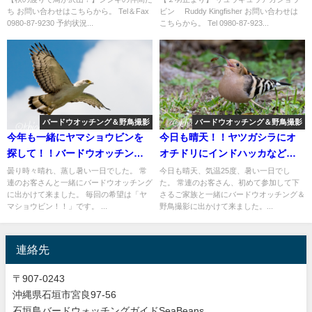
ち お問い合わせはこちらから。 Tel＆Fax
ビン Ruddy Kingfisher お問い合わせは
0980-87-9230 予約状況...
こちらから。 Tel 0980-87-923...
バードウオッチング＆野鳥撮影
バードウオッチング＆野鳥撮影
今年も一緒にヤマショウビンを
今日も晴天！！ヤツガシラにオ
探して！！バードウオッチング
オチドリにインドハッカなど。
＆野鳥撮影ツアー。
バードウオッチング＆野鳥撮影
曇り時々晴れ、蒸し暑い一日でした。 常
今日も晴天、気温25度、暑い一日でし
連のお客さんと一緒にバードウオッチング
た。 常連のお客さん、初めて参加して下
ガイド。
に出かけて来ました。 毎回の希望は「ヤ
さるご家族と一緒にバードウオッチング＆
マショウビン！！」です。 ...
野鳥撮影に出かけて来ました。...
連絡先
〒907-0243
沖縄県石垣市宮良97-56
石垣島バードウォッチングガイドSeaBeans