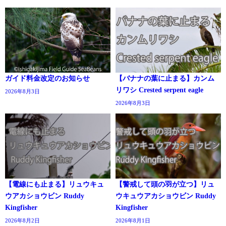
ガイド料金改定のお知らせ
【バナナの葉に止まる】カンム
リワシ Crested serpent eagle
2026年8月3日
2026年8月3日
【電線にも止まる】リュウキュ
【警戒して頭の羽が立つ】リュ
ウアカショウビン Ruddy
ウキュウアカショウビン Ruddy
Kingfisher
Kingfisher
2026年8月2日
2026年8月1日