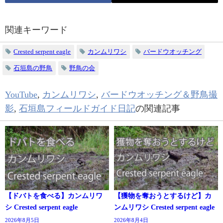
関連キーワード
Crested serpent eagle
カンムリワシ
バードウオッチング
石垣島の野鳥
野鳥の会
YouTube
,
カンムリワシ
,
バードウオッチング＆野鳥撮
影
,
石垣島フィールドガイド日記
の関連記事
【ドバトを食べる】カンムリワ
【獲物を奪おうとするけど】カ
シ Crested serpent eagle
ンムリワシ Crested serpent eagle
2026年8月5日
2026年8月4日