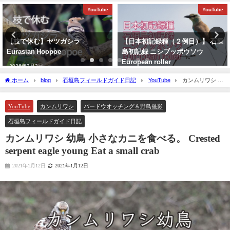
YouTube
YouTube
【枝で休む】ヤツガシラ
【日本初記録種（２例目）】 石垣
Eurasian Hoopoe
島初記録 ニシブッポウソウ
European roller
2026年3月3日
2021年11月19日
ホーム
blog
石垣島フィールドガイド日記
YouTube
カンムリワシ 幼
鳥 小さなカニを食べる。 Crested serpent eagle young Eat a small crab
YouTube
カンムリワシ
バードウオッチング＆野鳥撮影
石垣島フィールドガイド日記
カンムリワシ 幼鳥 小さなカニを食べる。 Crested
serpent eagle young Eat a small crab
2021年1月12日
2021年1月12日