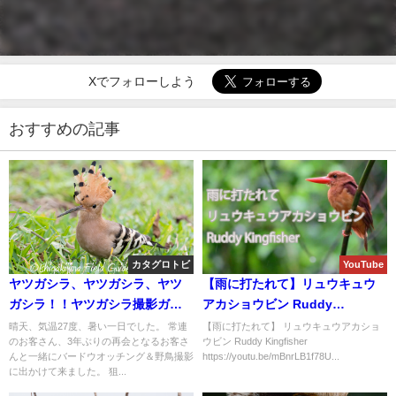
Xでフォローしよう
おすすめの記事
カタグロトビ
YouTube
ヤツガシラ、ヤツガシラ、ヤツ
【雨に打たれて】リュウキュウ
ガシラ！！ヤツガシラ撮影ガイ
アカショウビン Ruddy
ド！！
Kingfisher
晴天、気温27度、暑い一日でした。 常連
【雨に打たれて】 リュウキュウアカショ
のお客さん、3年ぶりの再会となるお客さ
ウビン Ruddy Kingfisher
んと一緒にバードウオッチング＆野鳥撮影
https://youtu.be/mBnrLB1f78U...
に出かけて来ました。 狙...