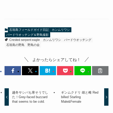
石垣島フィールドガイド日記
カンムリワシ
バードウオッチング＆野鳥撮影
Crested serpent eagle
カンムリワシ
バードウオッチング
石垣島の野鳥
野鳥の会
よかったらシェアしてね！
越冬サシバも寒そうでし
ギンムクドリ 雄と雌 Red
た！Grey-faced buzzard
billed Starling
that seems to be cold.
Male&Female