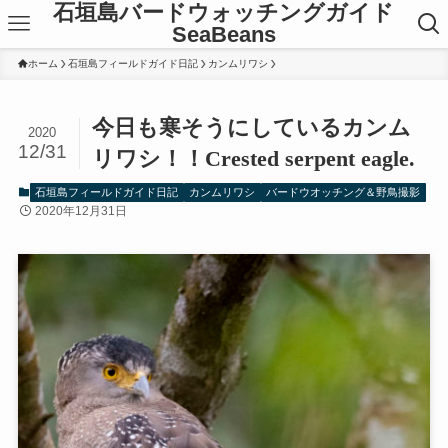
石垣島バードウォッチングガイド
SeaBeans
ホーム
石垣島フィールドガイド日記
カンムリワシ
今日も寒そうにしているカンム
2020
12/31
リワシ！！Crested serpent eagle.
石垣島フィールドガイド日記
カンムリワシ
バードウオッチング＆野鳥撮影
2020年12月31日