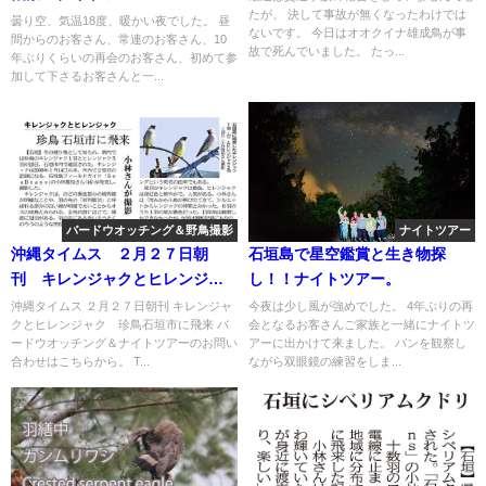
たが、 決して事故が無くなったわけでは
曇り空、気温18度、暖かい夜でした。 昼
ないです。 今日はオオクイナ雄成鳥が事
間からのお客さん、常連のお客さん、10
故で死んでいました。 たっ...
年ぶりくらいの再会のお客さん、初めて参
加して下さるお客さんと一...
バードウオッチング＆野鳥撮影
ナイトツアー
沖縄タイムス ２月２７日朝
石垣島で星空鑑賞と生き物探
刊 キレンジャクとヒレンジャ
し！！ナイトツアー。
ク 珍鳥石垣市に飛来
沖縄タイムス ２月２７日朝刊 キレンジャ
今夜は少し風が強めでした。 4年ぶりの再
クとヒレンジャク 珍鳥石垣市に飛来 バ
会となるお客さんご家族と一緒にナイトツ
ードウオッチング＆ナイトツアーのお問い
アーに出かけて来ました。 バンを観察し
合わせはこちらから。 T...
ながら双眼鏡の練習をしま...