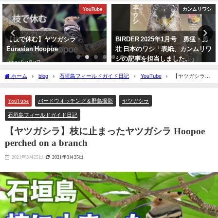
YouTube
カンムリワシ
【枝で休む】ヤツガシラ
BIRDER 2025年1月号 勇猛・勇
Eurasian Hoopoe
壮 日本のワシ「表紙、カンムリワ
シの記事を担当しました。」
2026年3月3日
2024年12月16日
ホーム
blog
石垣島フィールドガイド日記
YouTube
【ヤツガシラ】
枝に止まったヤツガシラ Hoopoe perched on a branch
YouTube
バードウオッチング＆野鳥撮影
ヤツガシラ
石垣島フィールドガイド日記
【ヤツガシラ】枝に止まったヤツガシラ Hoopoe
perched on a branch
2021年3月25日
2021年3月25日