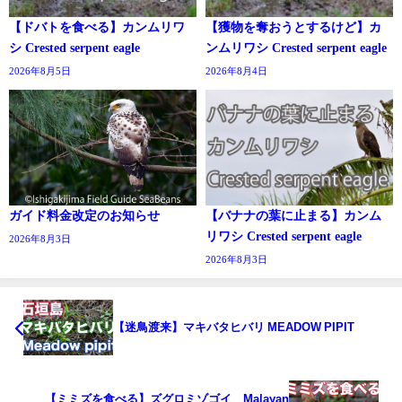
【ドバトを食べる】カンムリワ
【獲物を奪おうとするけど】カ
シ Crested serpent eagle
ンムリワシ Crested serpent eagle
2026年8月5日
2026年8月4日
ガイド料金改定のお知らせ
【バナナの葉に止まる】カンム
リワシ Crested serpent eagle
2026年8月3日
2026年8月3日
【迷鳥渡来】マキバタヒバリ MEADOW PIPIT
【ミミズを食べる】ズグロミゾゴイ Malayan