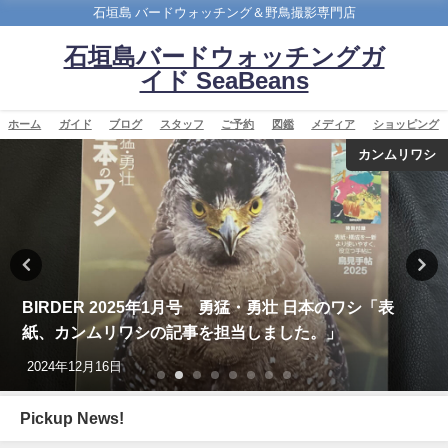
石垣島 バードウォッチング＆野鳥撮影専門店
石垣島バードウォッチングガ
イド SeaBeans
ホーム
ガイド
ブログ
スタッフ
ご予約
図鑑
メディア
ショッピング
カンムリワシ
BIRDER 2025年1月号 勇猛・勇壮 日本のワシ「表
紙、カンムリワシの記事を担当しました。」
2024年12月16日
Pickup News!