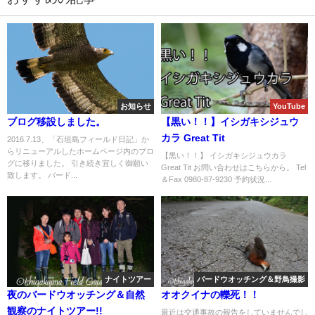
お知らせ
YouTube
ブログ移設しました。
【黒い！！】イシガキシジュウ
カラ Great Tit
2016.7.13、「石垣島フィールド日記」か
らリニューアルしたホームページ内のブロ
【黒い！！】 イシガキシジュウカラ
グに移りました。 引き続き宜しく御願い
Great Tit お問い合わせはこちらから。 Tel
致します。 バード...
＆Fax 0980-87-9230 予約状況...
ナイトツアー
バードウオッチング＆野鳥撮影
夜のバードウオッチング＆自然
オオクイナの轢死！！
観察のナイトツアー!!
最近は交通事故の報告をしていませんでし