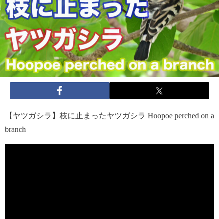
【ヤツガシラ】枝に止まったヤツガシラ Hoopoe perched on a
branch