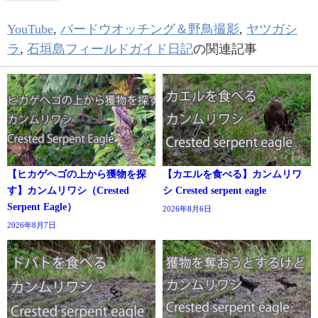
YouTube
,
バードウオッチング＆野鳥撮影
,
ヤツガシ
ラ
,
石垣島フィールドガイド日記
の関連記事
【ヒカゲヘゴの上から獲物を探
【カエルを食べる】カンムリワ
す】カンムリワシ（Crested
シ Crested serpent eagle
Serpent Eagle）
2026年8月6日
2026年8月7日