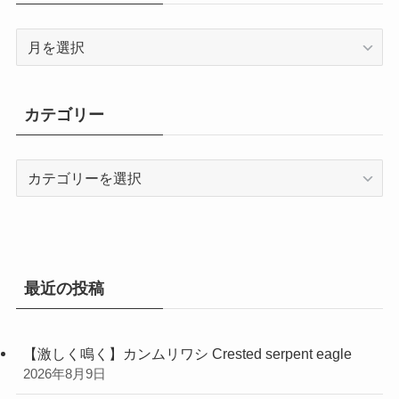
ア
ー
カ
イ
カテゴリー
ブ
カ
テ
ゴ
リ
ー
最近の投稿
【激しく鳴く】カンムリワシ Crested serpent eagle
2026年8月9日