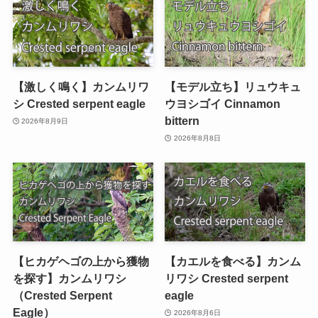
【激しく鳴く】カンムリワ
【モデル立ち】リュウキュ
シ Crested serpent eagle
ウヨシゴイ Cinnamon
bittern
2026年8月9日
2026年8月8日
【ヒカゲヘゴの上から獲物
【カエルを食べる】カンム
を探す】カンムリワシ
リワシ Crested serpent
（Crested Serpent
eagle
Eagle）
2026年8月6日