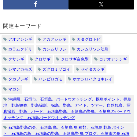
関連キーワード
アオアシシギ
アカアシシギ
カタグロトビ
カラムクドリ
カンムリワシ
カンムリワシ幼鳥
クサシギ
クロサギ
クロサギ白色型
コアオアシシギ
シマアカモズ
ズグロミゾゴイ
セイタカシギ
タカブシギ
ハシビロガモ
ホオジロハクセキレイ
マガン
沖縄県、石垣市、石垣島、バードウオッチング、探鳥ポイント、探鳥
地、野鳥観察、野鳥撮影、探鳥、野鳥、ガイド、ツアー、自然観察、写
真撮影、野鳥、バード、石垣島野鳥、石垣島の野鳥、石垣島のバードウ
オッチング、石垣島バードウオッチング
石垣島野鳥の会、石垣島 鳥、石垣島 鳥 種類、石垣島 野鳥 ポイン
ト、石垣島の鳥、石垣島の野鳥、石垣島野 鳥 ブログ、石垣市の鳥 石垣