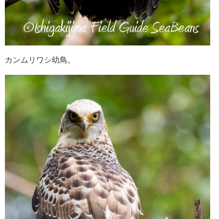
カンムリワシ幼鳥。