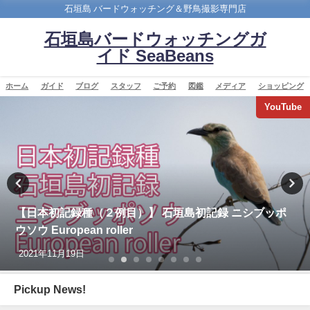
石垣島 バードウォッチング＆野鳥撮影専門店
石垣島バードウォッチングガ
イド SeaBeans
ホーム
ガイド
ブログ
スタッフ
ご予約
図鑑
メディア
ショッピング
バードウオッチング＆野鳥撮影
沖縄タイムス 3月1日朝刊 マキバタヒバリ石垣飛来
2026年3月1日
Pickup News!