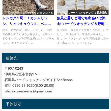
カタグロトビ
バードウオッチング＆野鳥撮影
レンカク３羽！！カンムリワ
強風と曇りと雨でも出会いは沢
シ、リュウキュウツミ、ベニバ
山!!バードウオッチング＆野鳥撮
ト等など盛り沢山！！バードウ
影ガイド。
晴天、気温29度、暑い一日でした。 初め
曇り後雨、風も強くて荒れた天気の一日で
て参加してくださるお客さんと一緒にバー
した。 本日最終日、常連のお客さんと一
オッチング＆野鳥撮影ガイド。
ドウオッチング＆野鳥撮影に出かけて来ま
緒にバードウオッチング＆野鳥撮影に出か
した。 セイタカシギ。 ...
けて来ました。 シマアカモ...
連絡先
〒907-0243
沖縄県石垣市宮良97-56
石垣島バードウォッチングガイドSeaBeans
電話 0980-87-9230(8:00-20:00)
ishigaki.seabeans@gmail.com
予約状況