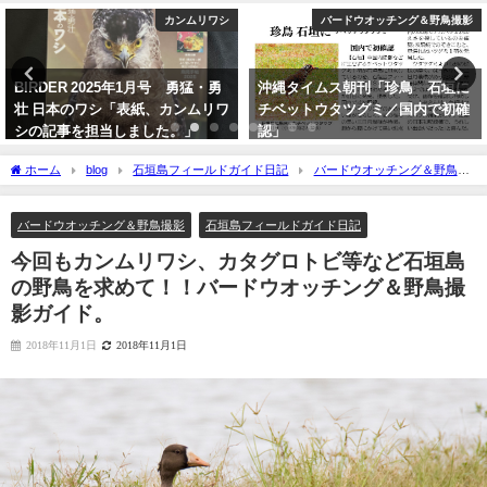
バードウオッチング＆野鳥撮影
YouTube
沖縄タイムス朝刊「珍鳥 石垣に
【枝で休む】ヤツガシラ
チベットウタツグミ／国内で初確
Eurasian Hoopoe
認」
2026年3月3日
2020年2月21日
ホーム
blog
石垣島フィールドガイド日記
バードウオッチング＆野鳥撮
影
今回もカンムリワシ、カタグロトビ等など石垣島の野鳥を求めて！！バードウ
オッチング＆野鳥撮影ガイド。
バードウオッチング＆野鳥撮影
石垣島フィールドガイド日記
今回もカンムリワシ、カタグロトビ等など石垣島
の野鳥を求めて！！バードウオッチング＆野鳥撮
影ガイド。
2018年11月1日
2018年11月1日