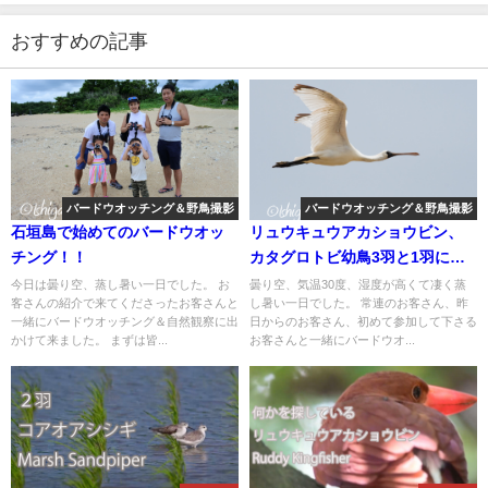
おすすめの記事
バードウオッチング＆野鳥撮影
バードウオッチング＆野鳥撮影
石垣島で始めてのバードウオッ
リュウキュウアカショウビン、
チング！！
カタグロトビ幼鳥3羽と1羽にハ
シブトアジサシ、オオアジサシ
今日は曇り空、蒸し暑い一日でした。 お
曇り空、気温30度、湿度が高くて凄く蒸
客さんの紹介で来てくださったお客さんと
し暑い一日でした。 常連のお客さん、昨
等など盛り沢山のバードウオッ
一緒にバードウオッチング＆自然観察に出
日からのお客さん、初めて参加して下さる
チング＆野鳥撮影ガイド。
かけて来ました。 まずは皆...
お客さんと一緒にバードウオ...