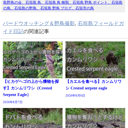
島野鳥の会、石垣島 鳥、石垣島 鳥 種類、石垣島 野鳥 ポイント、石垣島
の鳥、石垣島の野鳥、石垣島 野鳥 ブログ、石垣市の鳥
バードウオッチング＆野鳥撮影
,
石垣島フィールドガ
イド日記
の関連記事
【ヒカゲヘゴの上から獲物を探
【カエルを食べる】カンムリワ
す】カンムリワシ（Crested
シ Crested serpent eagle
Serpent Eagle）
2026年8月6日
2026年8月7日