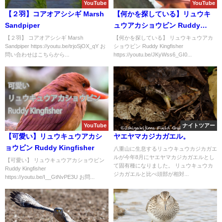
YouTube
YouTube
【２羽】コアオアシシギ Marsh
【何かを探している】リュウキ
Sandpiper
ュウアカショウビン Ruddy
Kingfisher
【２羽】 コアオアシシギ Marsh
【何かを探している】 リュウキュウアカ
Sandpiper https://youtu.be/trjoSjOX_qY お
ショウビン Ruddy Kingfisher
問い合わせはこちらから...
https://youtu.be/JKyWss6_GI0...
YouTube
ナイトツアー
【可愛い】リュウキュウアカシ
ヤエヤマカジカガエル。
ョウビン Ruddy Kingfisher
八重山に生息するリュウキュウカジカガエ
ルが今年8月にヤエヤマカジカガエルとし
【可愛い】 リュウキュウアカショウビン
て固有種になりました。 リュウキュウカ
Ruddy Kingfisher
ジカガエルと比べ頭部が相対...
https://youtu.be/I__GtNvPE3U お問...