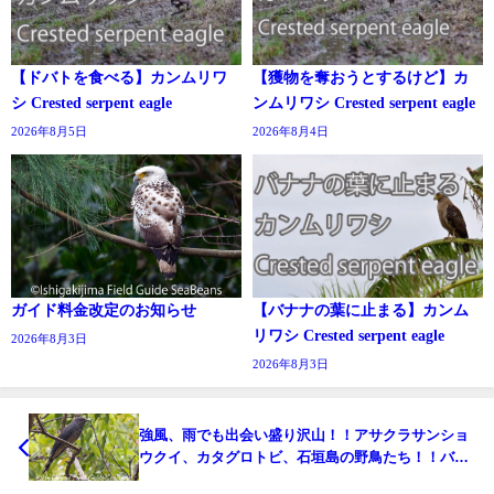
【ドバトを食べる】カンムリワ
【獲物を奪おうとするけど】カ
シ Crested serpent eagle
ンムリワシ Crested serpent eagle
2026年8月5日
2026年8月4日
ガイド料金改定のお知らせ
【バナナの葉に止まる】カンム
リワシ Crested serpent eagle
2026年8月3日
2026年8月3日
強風、雨でも出会い盛り沢山！！アサクラサンショ
ウクイ、カタグロトビ、石垣島の野鳥たち！！バー
ドウオッチング＆野鳥撮影ガイド。