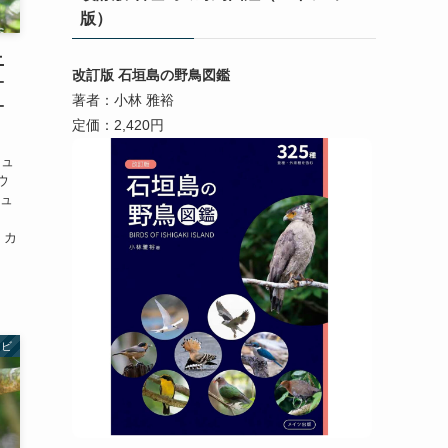
版）
ニ
改訂版 石垣島の野鳥図鑑
オ
著者：小林 雅裕
オ
定価：2,420円
リュ
ウ
リュ
 カ
トビ