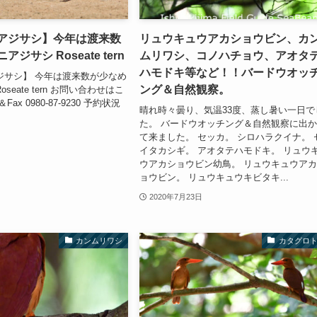
のアジサシ】今年は渡来数
リュウキュウアカショウビン、カ
アジサシ Roseate tern
ムリワシ、コノハチョウ、アオタ
ハモドキ等など！！バードウオッ
ジサシ】 今年は渡来数が少なめ
ング＆自然観察。
oseate tern お問い合わせはこ
Fax 0980-87-9230 予約状況
晴れ時々曇り、気温33度、蒸し暑い一日で
た。 バードウオッチング＆自然観察に出
て来ました。 セッカ。 シロハラクイナ。 
イタカシギ。 アオタテハモドキ。 リュウ
ウアカショウビン幼鳥。 リュウキュウア
ョウビン。 リュウキュウキビタキ...
2020年7月23日
カンムリワシ
カタグロ