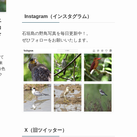
Instagram（インスタグラム）
ニ
ロ
石垣島の野鳥写真を毎日更新中！。
ド
ぜひフォローをお願いいたします。
めて
来
白色
ク
X（旧ツイッター）