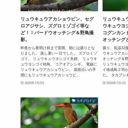
リュウキュウアカショウビン、セグ
リュウキュ
ロアジサシ、ズグロミゾゴイ等な
ウキュウヨ
ど！！バードウオッチング＆野鳥撮
コグンカン
影。
オッチング
昨夜から夜明け前まで雷雨、朝には曇りとな
曇り、気温32
りました。 蒸し暑い一日でした。 ズグロミゾ
ウキュウアカ
ゴイ。 リュウキュウヨシゴイ夫婦。 リュウキ
オッチング＆
ュウヨシゴイ幼鳥。 コアオアシシギ。 電線に
リュウキュウヨ
リュウキュウアカショウビン。 道路沿いの手
イ雄成鳥２羽
摺にもリュウキュウアカショウビ...
た。 タカブシギ
2020年7月2日
2020年7月1日
カタグロトビ