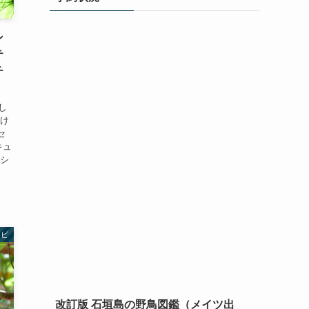
ン
テ
チ
し
かけ
セ
キュ
カシ
トビ
改訂版 石垣島の野鳥図鑑（メイツ出