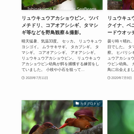
リュウキュウアカショウビン、ツバ
リュウキュ
メチドリ、コアオアシシギ、タマシ
クイナ、ベ
ギ等などを野鳥観察＆撮影。
ードウオッ
晴天猛暑、気温33度。 セッカ。 リュウキュウ
曇り時々晴れ、
ヨシゴイ。 ムラサキサギ。 タカブシギ。 タ
日でした。 タ
マシギ。 コアオアシシギ。 アオアシシギ。
察。 ヒバリシ
リュウキュウアカショウビン。 リュウキュウ
ュウアカショウ
アカショウビン幼鳥が餌を捕獲する練習をし
ウビン幼鳥。 
ていました。 小枝や小石を狙って...
鳥に出会えました
2020年7月11日
2020年7月9日
カタグロトビ