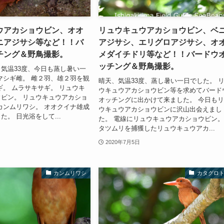
ウアカショウビン、オオ
リュウキュウアカショウビン、ベ
ニアジサシ等など！！バ
アジサシ、エリグロアジサシ、オ
チング＆野鳥撮影。
メダイチドリ等など！！バードウ
ッチング＆野鳥撮影。
気温33度、今日も蒸し暑い一
マシギ雌。 雌２羽、雄２羽を観
晴天、気温33度、蒸し暑い一日でした。 
ギ。 ムラサキサギ。 リュウキ
ウキュウアカショウビン等を求めてバード
ビン。 リュウキュウアカショ
オッチングに出かけて来ました。 今日も
カンムリワシ。 オオクイナ雄成
ウキュウアカショウビンに沢山出会えまし
。 日光浴をして...
た。 電線にリュウキュウアカショウビン。
タツムリを捕獲したリュウキュウアカ...
2020年7月5日
カンムリワシ
カタグロ