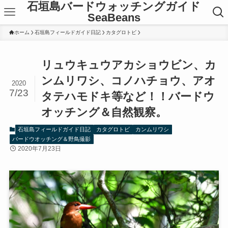
石垣島バードウォッチングガイド
SeaBeans
ホーム
石垣島フィールドガイド日記
カタグロトビ
リュウキュウアカショウビン、カ
ンムリワシ、コノハチョウ、アオ
2020
7/23
タテハモドキ等など！！バードウ
オッチング＆自然観察。
石垣島フィールドガイド日記
カタグロトビ
カンムリワシ
バードウオッチング＆野鳥撮影
2020年7月23日