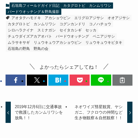
石垣島フィールドガイド日記
カタグロトビ
カンムリワシ
バードウオッチング＆野鳥撮影
アオタテハモドキ
アカショウビン
エリグロアジサシ
オオアジサシ
カタグロトビ
カンムリワシ
コグンカンドリ
コノハチョウ
シロハラクイナ
スミナガシ
セイタカシギ
セッカ
チュウダイズアカアオバト
バードウオッチング
ベニアジサシ
ムラサキサギ
リュウキュウアカショウビン
リュウキュウキビタキ
石垣島の野鳥
野鳥の会
よかったらシェアしてね！
2019年12月6日に交通事故
ネオワイズ彗星観賞、ヤシ
で救護したカンムリワシを
ガニ、フクロウの仲間など
放鳥！！
生き物観察＆自然観察！！