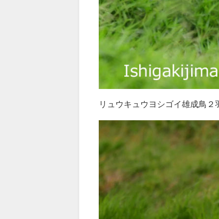
リュウキュウヨシゴイ雄成鳥２