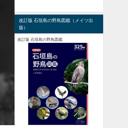
改訂版 石垣島の野鳥図鑑（メイツ出
版）
改訂版 石垣島の野鳥図鑑