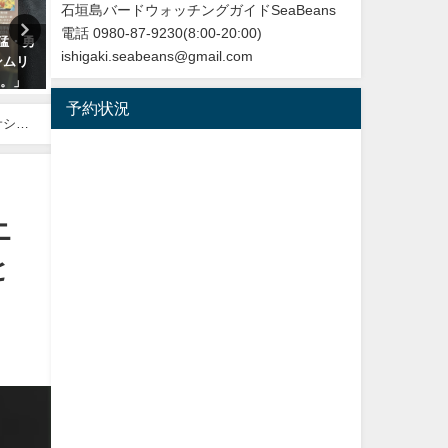
石垣島バードウォッチングガイドSeaBeans
電話 0980-87-9230(8:00-20:00)
勇猛・勇
沖縄タイムス朝刊「珍鳥 石垣
沖縄タイムス3月24日朝刊
ishigaki.seabeans@gmail.com
ンムリ
にチベットウタツグミ／国内で
「石垣に迷鳥確認 ３例目
た。」
初確認」
ドアカツグミ」
予約状況
2020年2月21日
2026年3月25日
サシ、
ニ
と