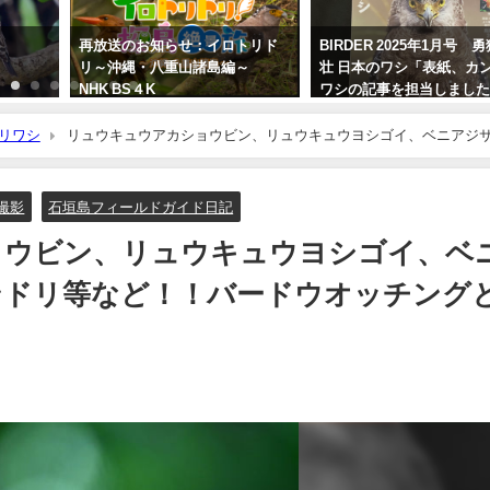
再放送のお知らせ：イロトリド
BIRDER 2025年1月号 
リ～沖縄・八重山諸島編～
壮 日本のワシ「表紙、カ
NHK BS４K
ワシの記事を担当しまし
2023年5月30日
2024年12月16日
リワシ
リュウキュウアカショウビン、リュウキュウヨシゴイ、ベニアジ
撮影
石垣島フィールドガイド日記
ョウビン、リュウキュウヨシゴイ、ベ
ンドリ等など！！バードウオッチング