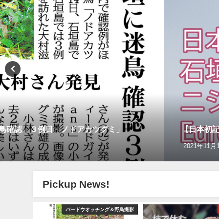
迷鳥確認 ３例目 ノドアカツグミ」
【日本初記録
2021年11月
Pickup News!
グ＆野鳥撮影
バードウオッチング＆野鳥撮影