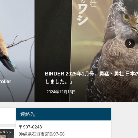
BIRDER 2025年1月号 勇猛・勇壮
ler
しました。」
2024年12月16日
連絡先
〒907-0243
ムリワシ
バードウオッチング＆野鳥撮影
バードウオッチング＆
沖縄県石垣市宮良97-56