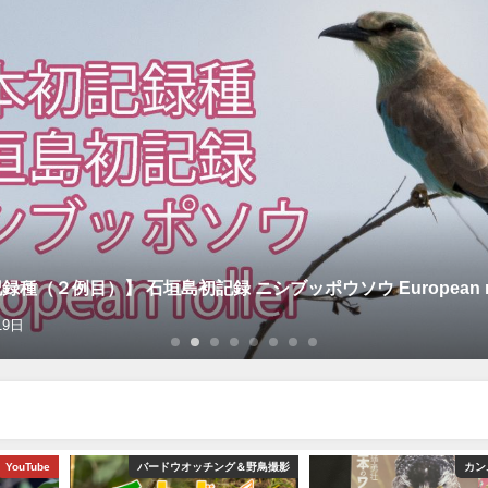
種（２例目）】 石垣島初記録 ニシブッポウソウ European rol
19日
YouTube
バードウオッチング＆野鳥撮影
カン