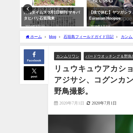
録！！ナ
沖縄タイムス 3月1日朝刊 マキバ
【枝で休む】ヤツガシラ
red
タヒバリ石垣飛来
Eurasian Hoopoe
2026年3月1日
2026年3月3日
ホーム
blog
石垣島フィールドガイド日記
カンム
コグンカンドリ等など！！バードウオッチングと野鳥撮影。
カンムリワシ
バードウオッチング＆野鳥
Facebook
リュウキュウアカシ
post
アジサシ、コグンカ
野鳥撮影。
2020年7月1日
2020年7月1日