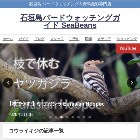
石垣島 バードウォッチング＆野鳥撮影専門店
石垣島バードウォッチングガ
イド SeaBeans
ホーム
ガイド
ブログ
スタッフ
ご予約
図鑑
メディア
ショッピング
YouTube
【枝で休む】ヤツガシラ Eurasian Hoopoe
2026年3月3日
コウライキジの記事一覧