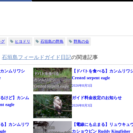
ング
ヒヨドリ
石垣島の野鳥
野鳥の会
,
石垣島フィールドガイド日記
の関連記事
】カンムリワシ
【ドバトを食べる】カンムリワ
e
Crested serpent eagle
2026年8月5日
するけど】カンム
ガイド料金改定のお知らせ
t eagle
2026年8月3日
まる】カンムリワ
【電線にも止まる】リュウキュ
agle
カショウビン Ruddy Kingfisher