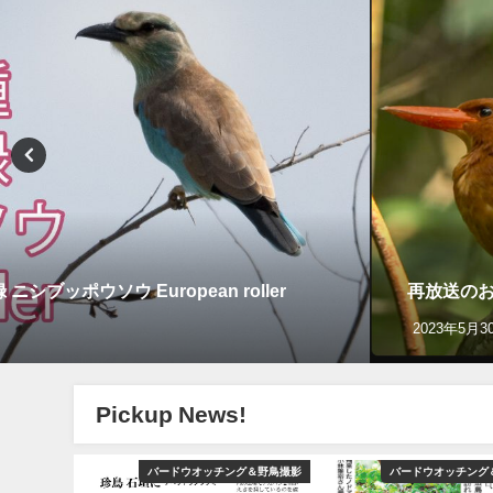
ッポウソウ European roller
再放送のお
2023年5月3
Pickup News!
YouTube
バードウオッチング＆野鳥撮影
バードウオッチング