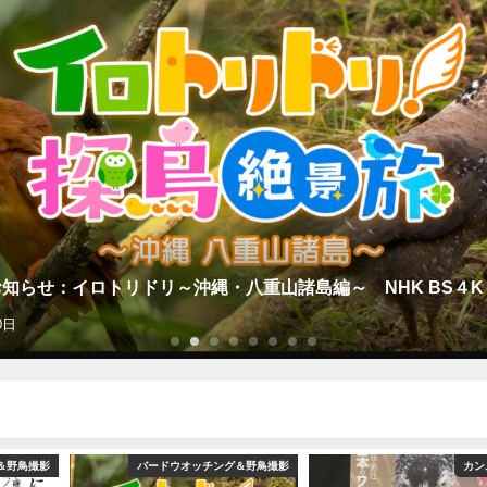
知らせ：イロトリドリ～沖縄・八重山諸島編～ NHK BS４K
0日
＆野鳥撮影
バードウオッチング＆野鳥撮影
カン