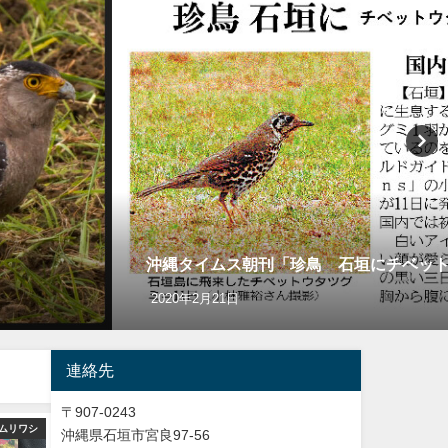
沖縄タイムス朝刊「珍鳥 石垣にチベッ
2020年2月21日
連絡先
〒907-0243
ムリワシ
バードウオッチング＆野鳥撮影
ショ
沖縄県石垣市宮良97-56