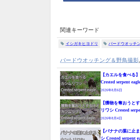
関連キーワード
イシガキヒヨドリ
バードウオッチ
バードウオッチング＆野鳥撮影
【カエルを食べる
Crested serpent eagl
2026年8月6日
【獲物を奪おうと
リワシ Crested serpen
2026年8月4日
【バナナの葉に止
シ Crested serpent e