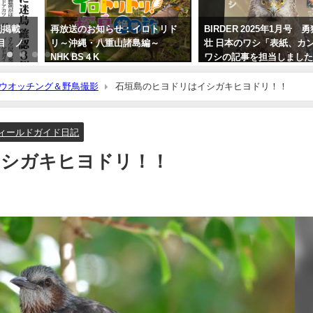
刊掲載
再放送のお知らせ：イロトリド
BIRDER 2025年1月号 
目 ノ
リ～沖縄・八重山諸島編～
壮 日本のワシ「表紙、カ
NHK BS４K
ワシの記事を担当しまし
2023年5月30日
2024年12月16日
ウオッチング＆野鳥撮影
石垣島のヒヨドリはイシガキヒヨドリ！！
ィールドガイド日記
イシガキヒヨドリ！！