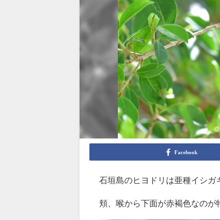
Facebook
石垣島のヒヨドリは亜種イシガ
頬、喉から下面が赤褐色なのが