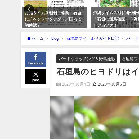
ラ
沖縄タイムス朝刊「珍鳥 石垣
沖縄タイムス3月24日朝
にチベットウタツグミ／国内で
「石垣に迷鳥確認 ３例
初確認」
ドアカツグミ」
2020年2月21日
2026年3月25日
ホーム
blog
石垣島フィールドガイド日記
バード
バードウオッチング＆野鳥撮影
石垣島フ
Facebook
石垣島のヒヨドリは
post
2020年10月4日
2020年10月5日