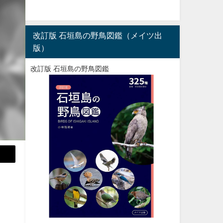
改訂版 石垣島の野鳥図鑑（メイツ出
版）
改訂版 石垣島の野鳥図鑑