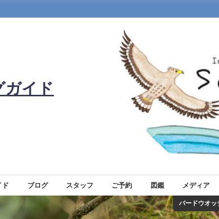
グガイド
イド
ブログ
スタッフ
ご予約
図鑑
メディア
バードウオッ