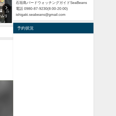
石垣島バードウォッチングガイドSeaBeans
電話 0980-87-9230(8:00-20:00)
勇猛・勇
今年最初の迷鳥観察記録！！ナ
改訂版 石垣島の野鳥図鑑
ishigaki.seabeans@gmail.com
ンムリ
ンヨウショウビン Collared
2026年5月28日
た。」
Kingfisher
予約状況
2022年4月7日