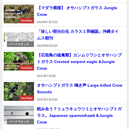
【マダラ模様】 オサハシブトガラス Jungle
Crow
YouTube
2023年7月12日
「珍しい部分白化 カラス１羽確認」沖縄タイ
ムス朝刊
バードウオッチン
2023年6月24日
グ＆野鳥撮影
【石垣島の猛禽類】カンムリワシとオサハシブ
トガラス Crested serpent eagle &Jungle
Crow
YouTube
2021年7月3日
オサハシブトガラス 鳴き声 Large-billed Crow
Sounds
YouTube
2021年1月15日
睨み合う？リュウキュウツミとオサハシブトガ
ラス。Japanese sparrowhawk＆Jungle
Crow
バードウオッチン
グ＆野鳥撮影