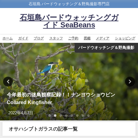
石垣島 バードウォッチング＆野鳥撮影専門店
石垣島バードウォッチングガ
イド SeaBeans
ホーム
ガイド
ブログ
スタッフ
ご予約
図鑑
メディア
ショッピング
バードウオッチング＆野鳥撮影
今年最初の迷鳥観察記録！！ナンヨウショウビン
Collared Kingfisher
2022年4月7日
オサハシブトガラスの記事一覧