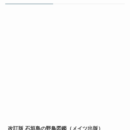
改訂版 石垣島の野鳥図鑑（メイツ出版）