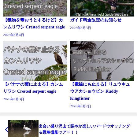
【獲物を奪おうとするけど】カ
ガイド料金改定のお知らせ
ンムリワシ Crested serpent eagle
2026年8月3日
2026年8月4日
【バナナの葉に止まる】カンム
【電線にも止まる】リュウキュ
リワシ Crested serpent eagle
ウアカショウビン Ruddy
Kingfisher
2026年8月3日
2026年8月2日
出会い盛り沢山で賑やか楽しいバードウオッチング
＆野鳥撮影ツアー！！