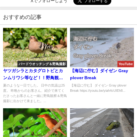
Xでフォローしよう
おすすめの記事
バードウオッチング＆野鳥撮影
YouTube
ヤツガシラとカタグロトビとカ
【海辺に佇む】ダイゼン Gray
ンムリワシ等など！！野鳥観察
plover Break
＆野鳥撮影ガイド。
夏のような一日でした。 日中の気温は25
【海辺に佇む】 ダイゼン Gray plover
度。 昨晩からのお客さん、紹介で来てく
Break https://youtu.be/yiah4cUIEh8...
ださったお客さんと一緒に野鳥観察＆野鳥
撮影に出かけて来ました。...