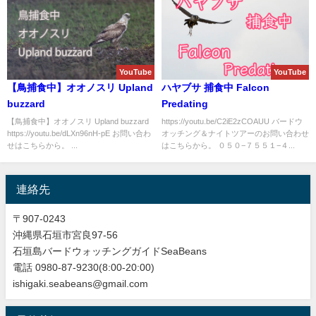
YouTube
YouTube
【鳥捕食中】オオノスリ Upland
ハヤブサ 捕食中 Falcon
buzzard
Predating
【鳥捕食中】オオノスリ Upland buzzard
https://youtu.be/C2iE2zCOAUU バードウ
https://youtu.be/dLXn96nH-pE お問い合わ
オッチング＆ナイトツアーのお問い合わせ
せはこちらから。 ...
はこちらから。 ０５０−７５５１−４...
連絡先
〒907-0243
沖縄県石垣市宮良97-56
石垣島バードウォッチングガイドSeaBeans
電話 0980-87-9230(8:00-20:00)
ishigaki.seabeans@gmail.com