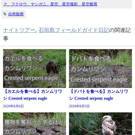
ク、フクロウ、ヤシガニ、星空、星空撮影、星空鑑賞
自然観察
ナイトツアー
,
石垣島フィールドガイド日記
の関連記
事
【カエルを食べる】カンムリワ
【ドバトを食べる】カンムリワ
シ Crested serpent eagle
シ Crested serpent eagle
2026年8月6日
2026年8月5日