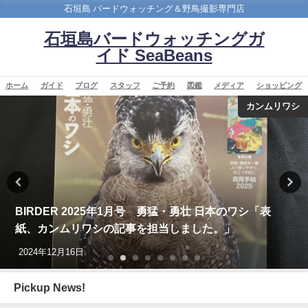
石垣島 バードウォッチング＆野鳥撮影専門店
石垣島バードウォッチングガ
イド SeaBeans
ホーム
ガイド
ブログ
スタッフ
ご予約
図鑑
メディア
ショッピング
カンムリワシ
バードウオ
本のワシ「表
沖縄タイムス3月24日朝刊掲載「石垣に
。」
目 ノドアカツグミ」
2026年3月25日
Pickup News!