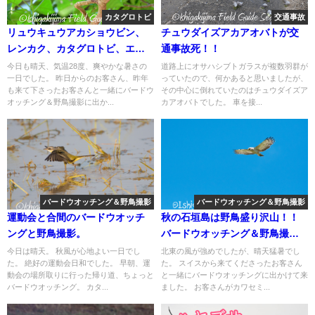
カタグロトビ
交通事故
リュウキュウアカショウビン、
チュウダイズアカアオバトが交
レンカク、カタグロトビ、エリ
通事故死！！
グロアジサシ等々盛り沢山のバ
今日も晴天、気温28度、爽やかな暑さの
道路上にオサハシブトガラスが複数羽群が
一日でした。 昨日からのお客さん、昨年
っていたので、何かあると思いましたが、
ードウオッチング＆野鳥撮影ガ
も来て下さったお客さんと一緒にバードウ
その中心に倒れていたのはチュウダイズア
イド。
オッチング＆野鳥撮影に出か...
カアオバトでした。 車を接...
バードウオッチング＆野鳥撮影
バードウオッチング＆野鳥撮影
運動会と合間のバードウオッチ
秋の石垣島は野鳥盛り沢山！！
ングと野鳥撮影。
バードウオッチング＆野鳥撮影
ツアー。
今日は晴天。 秋風が心地よい一日でし
北東の風が強めでしたが、晴天猛暑でし
た。 絶好の運動会日和でした。 早朝、運
た。 スイスから来てくださったお客さん
動会の場所取りに行った帰り道、ちょっと
と一緒にバードウオッチングに出かけて来
バードウオッチング。 カタ...
ました。 お客さんがカワセミ...