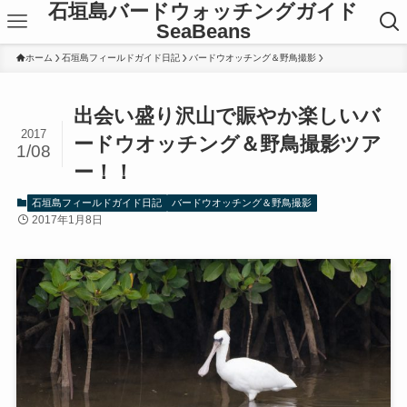
石垣島バードウォッチングガイド
SeaBeans
ホーム
石垣島フィールドガイド日記
バードウオッチング＆野鳥撮影
出会い盛り沢山で賑やか楽しいバ
2017
ードウオッチング＆野鳥撮影ツア
1/08
ー！！
石垣島フィールドガイド日記
バードウオッチング＆野鳥撮影
2017年1月8日