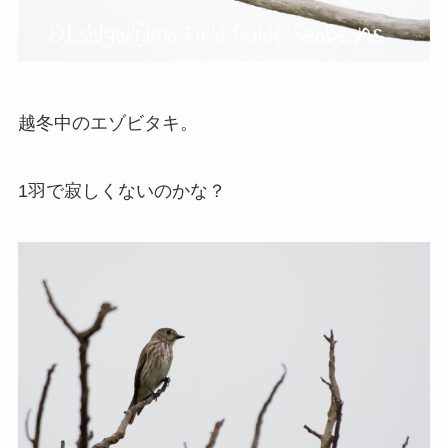
越冬中のエゾビタキ。
1羽で寂しくないのかな？