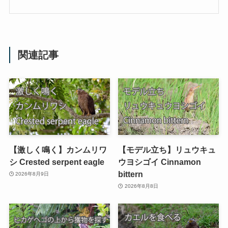
関連記事
【激しく鳴く】カンムリワ
【モデル立ち】リュウキュ
シ Crested serpent eagle
ウヨシゴイ Cinnamon
bittern
2026年8月9日
2026年8月8日