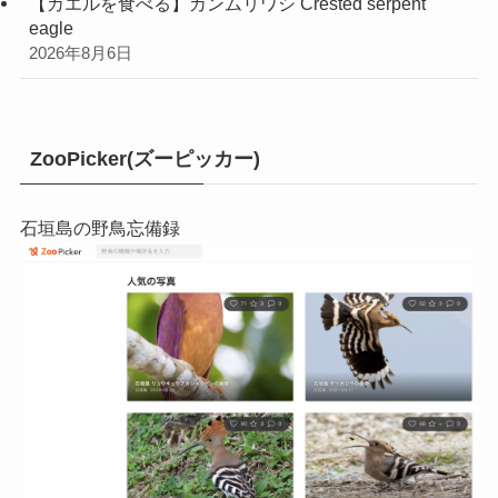
【カエルを食べる】カンムリワシ Crested serpent
eagle
2026年8月6日
ZooPicker(ズーピッカー)
石垣島の野鳥忘備録