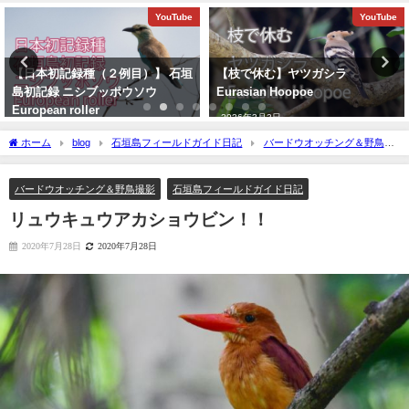
YouTube
YouTube
【日本初記録種（２例目）】 石垣
【枝で休む】ヤツガシラ
島初記録 ニシブッポウソウ
Eurasian Hoopoe
European roller
2026年3月3日
2021年11月19日
ホーム
blog
石垣島フィールドガイド日記
バードウオッチング＆野鳥撮
影
リュウキュウアカショウビン！！
バードウオッチング＆野鳥撮影
石垣島フィールドガイド日記
リュウキュウアカショウビン！！
2020年7月28日
2020年7月28日