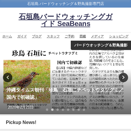
石垣島 バードウォッチング＆野鳥撮影専門店
石垣島バードウォッチングガ
イド SeaBeans
ホーム
ガイド
ブログ
スタッフ
ご予約
図鑑
メディア
ショッピング
バードウオッチング＆野鳥撮影
沖縄タイムス朝刊「珍鳥 石垣にチベットウタツグミ／
国内で初確認」
2020年2月21日
Pickup News!