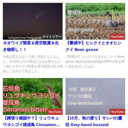
ナイトツアー
YouTube
ネオワイズ彗星＆星空観賞＆生
【警戒中】ヒシクイとオオヒシ
き物探し！！
クイ Bean goose
今夜は雲も少なくて良い天気となりまし
【警戒中】 ヒシクイとオオヒシクイ Bean
た。 約10年ぶりの再会となるお客さんと
goose https://youtu.be/Ngm38PIZw28 お問
一緒にネオワイズ彗星＆星空観賞＆生き物
い合わせはこちらか...
探しに出かけて来ました。 ...
YouTube
YouTube
【縄張り確認中？】リュウキュ
【10月、秋の渡り】サシバの鷹
ウヨシゴイ雄成鳥 Cinnamon
柱 Grey-faced buzzard