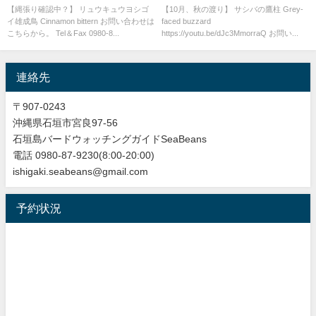
bittern
【縄張り確認中？】 リュウキュウヨシゴ
【10月、秋の渡り】 サシバの鷹柱 Grey-
イ雄成鳥 Cinnamon bittern お問い合わせは
faced buzzard
こちらから。 Tel＆Fax 0980-8...
https://youtu.be/dJc3MmorraQ お問い...
連絡先
〒907-0243
沖縄県石垣市宮良97-56
石垣島バードウォッチングガイドSeaBeans
電話 0980-87-9230(8:00-20:00)
ishigaki.seabeans@gmail.com
予約状況