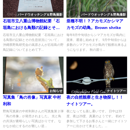
バードウオッチング＆野鳥撮影
バードウオッチング＆野鳥撮影
石垣市立八重山博物館紀要「石
亜種不明！？アカモズかシマア
垣島における鳥類の記録とその
カモズの幼鳥。Brown shrike
生息状況について」
石垣市立八重山博物館紀要「石垣島におけ
毎年8月中旬頃からシマアカモズが島内に
る鳥類の記録とその生息状況について」
渡来、通過し始めます。 9月中旬頃からは
沖縄県野鳥研究会の嵩原さんが石垣島の野
多数のシマアカモズが島内で観察出来るよ
鳥記録についてまとめて下...
うになります。 秋の渡り...
お知らせ
ナイトツアー
写真集「鳥の肖像」写真家 中村
夜の自然観察と生き物探し！！
利和
ナイトツアー。
野鳥写真家の中村利和さんの写真集第２弾
夜になっても蒸し暑いです。 日中は33
「鳥の肖像」が発売されました。 光と鳥
度、夜は29度、真夏のようです。 初めて
の共演が素晴らしい写真ばかりです。 な
参加して下さるお客さんと一緒にナイトツ
かなか絵にするのが難しい逆...
アーに出かけて来ました。...