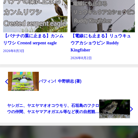
【バナナの葉に止まる】カンム
【電線にも止まる】リュウキュ
リワシ Crested serpent eagle
ウアカショウビン Ruddy
Kingfisher
2026年8月3日
2026年8月2日
パフィン! 中野耕志 (著)
ヤシガニ、ヤエヤマオオコウモリ、石垣島のフクロ
ウの仲間、ヤエヤマアオガエル等など夜の自然観察
＆生き物探し！！