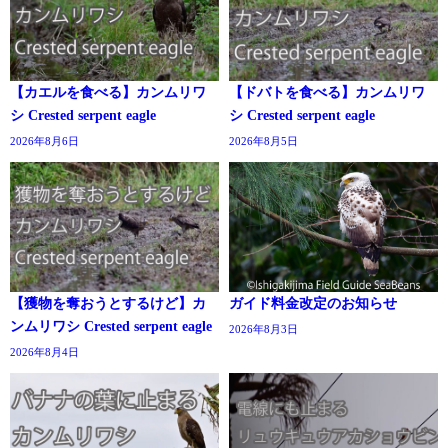
【カエルを食べる】カンムリワ
【ドバトを食べる】カンムリワ
シ Crested serpent eagle
シ Crested serpent eagle
2026年8月6日
2026年8月5日
【獲物を奪おうとするけど】カ
ガイド料金改定のお知らせ
ンムリワシ Crested serpent eagle
2026年8月3日
2026年8月4日