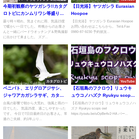
今期初観察のヤツガシラ!!カタグ
【日光浴】ヤツガシラ Eurasian
ロトビにカンムリワシ等盛り沢
Hoopoe
山のバードウオッチング＆野鳥
曇り時々晴れ、気まぐれに雨、気温23度
【日光浴】 ヤツガシラ Eurasian Hoopoe
で暖かい一日でした。 昨晩からのお客さ
お問い合わせはこちらから。 Tel＆Fax
撮影ガイド!!
んと一緒にバードウオッチング＆野鳥撮影
0980-87-9230 予約状況...
に出かけて来ました。 ズグ...
カタグロトビ
YouTube
ベニバト、エリグロアジサシ、
【石垣島のフクロウ】リュウキ
ジャワアカガシラサギ、カタグ
ュウコノハズク Ryukyu scops
ロトビ等など盛り沢山！！バー
owl
台風の影響で朝から大荒れ、強風と雨の一
【石垣島のフクロウ】リュウキュウコノハ
日でした。 気温25度、過ごしやすかった
ズク Ryukyu scops owl
ドウオッチング＆野鳥撮影ガイ
です。 今日で7日目最終日のお客さん、常
https://youtu.be/uOpBe4v2-HA バー...
ド。
連のご夫婦、約1年ぶり...