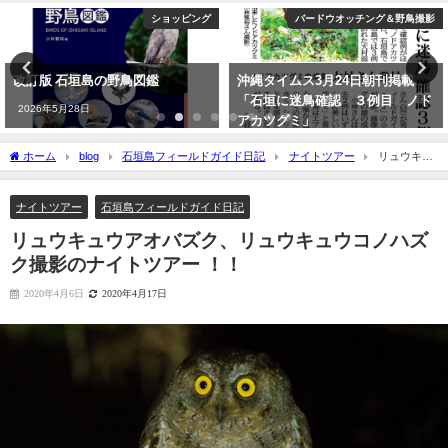
ショッピング
バードウオッチング＆野鳥撮影
改訂版 石垣島の野鳥図鑑
沖縄タイムス3月24日朝刊掲載
「石垣に迷鳥確認 ３例目 ノド
2026年5月28日
アカツグミ」
2026年3月25日
ホーム
blog
石垣島フィールドガイド日記
ナイトツアー
リュウキュ
ウアオバズク、リュウキュウコノハズク撮影のナイトツアー ！！
ナイトツアー
石垣島フィールドガイド日記
リュウキュウアオバズク、リュウキュウコノハズ
ク撮影のナイトツアー ！！
2020年4月6日
2020年4月17日