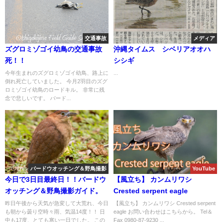
交通事故
メディア
ズグロミゾゴイ幼鳥の交通事故
沖縄タイムス シベリアオオハ
死！！
シシギ
今年生まれのズグロミゾゴイ幼鳥、路上に
...
倒れ死亡していました。 今月2羽目のズグ
ロミゾゴイ幼鳥のロードキル。 非常に残
念で悲しいです。 バード...
バードウオッチング＆野鳥撮影
YouTube
今日で3日目最終日！！バードウ
【風立ち】 カンムリワシ
オッチング＆野鳥撮影ガイド。
Crested serpent eagle
昨日午後から天気が急変して大荒れ、今日
【風立ち】 カンムリワシ Crested serpent
も朝から曇り空時々雨、気温14度！！ 日
eagle お問い合わせはこちらから。 Tel＆
中も17度、とても寒い一日でした。 この
Fax 0980-87-9230 ...