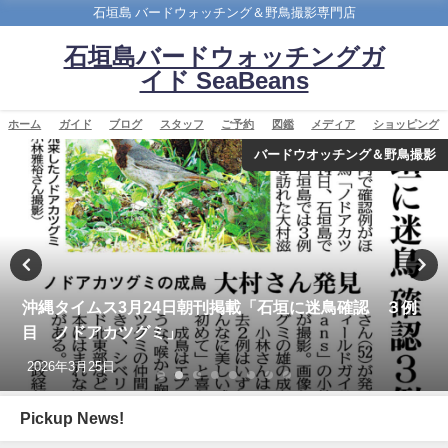
石垣島 バードウォッチング＆野鳥撮影専門店
石垣島バードウォッチングガ
イド SeaBeans
ホーム
ガイド
ブログ
スタッフ
ご予約
図鑑
メディア
ショッピング
バードウオッチング＆野鳥撮影
沖縄タイムス3月24日朝刊掲載「石垣に迷鳥確認 ３例
目 ノドアカツグミ」
2026年3月25日
Pickup News!