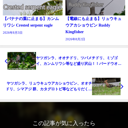
【バナナの葉に止まる】カンム
【電線にも止まる】リュウキュ
リワシ Crested serpent eagle
ウアカショウビン Ruddy
Kingfisher
2026年8月3日
2026年8月2日
ヤツガシラ、オオチドリ、ツバメチドリ、ミゾゴ
イ、カンムリワシ等など盛り沢山！！バードウオッ
チング＆野鳥撮影ガイド。
ヤツガシラ、リュウキュウアカショウビン、オオチ
ドリ、シマアジ 群、カタグロトビ等などもりだくさ
ん！！バードウオッチング＆野鳥撮影ガイド。
この記事が気に入ったら