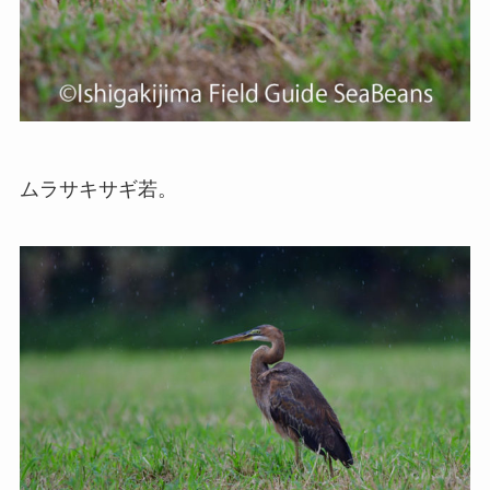
ムラサキサギ若。