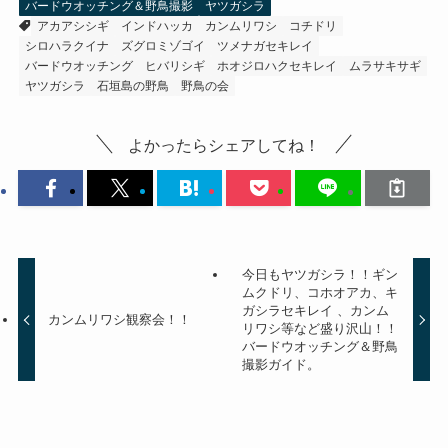
バードウオッチング＆野鳥撮影
ヤツガシラ
アカアシシギ
インドハッカ
カンムリワシ
コチドリ
シロハラクイナ
ズグロミゾゴイ
ツメナガセキレイ
バードウオッチング
ヒバリシギ
ホオジロハクセキレイ
ムラサキサギ
ヤツガシラ
石垣島の野鳥
野鳥の会
よかったらシェアしてね！
今日もヤツガシラ！！ギン
ムクドリ、コホオアカ、キ
ガシラセキレイ 、カンム
カンムリワシ観察会！！
リワシ等など盛り沢山！！
バードウオッチング＆野鳥
撮影ガイド。