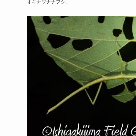
オキナワナナフシ。