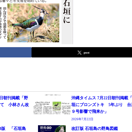
post
6日朝刊掲載「野
沖縄タイムス 7月22日朝刊掲載
じて 小林さん改
垣にブロンズトキ 5年ぶり 台
９号影響で飛来か」
2026年7月22日
B版 「石垣島
改訂版 石垣島の野鳥図鑑