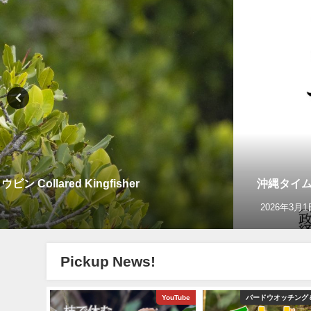
llared Kingfisher
沖縄タイム
2026年3月1
Pickup News!
グ＆野鳥撮影
YouTube
バードウオッチング