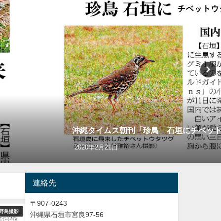
沖縄タイムス朝刊「珍鳥 石垣にチベッ
2020年2月21日
連絡先
〒907-0243
野鳥撮影
ショッピング
カン
沖縄県石垣市宮良97-56