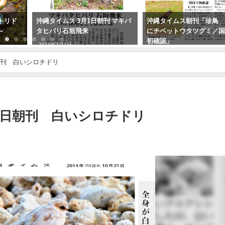
トリド
沖縄タイムス 3月1日朝刊 マキバ
沖縄タイムス朝刊「珍鳥
編～
タヒバリ石垣飛来
にチベットウタツグミ／
初確認」
2026年3月1日
2020年2月21日
朝刊 白いシロチドリ
31日朝刊 白いシロチドリ