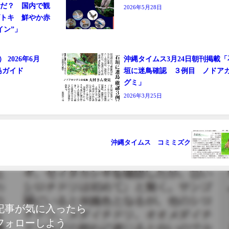
んだ？ 国内で観
2026年5月28日
ズトキ 鮮やか赤
イン”」
 2026年6月
沖縄タイムス3月24日朝刊掲載「
島ガイド
垣に迷鳥確認 ３例目 ノドア
グミ」
2026年3月25日
沖縄タイムス コミミズク
記事が気に入ったら
フォローしよう