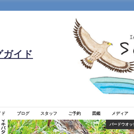
グガイド
イド
ブログ
スタッフ
ご予約
図鑑
メディア
バードウオッ