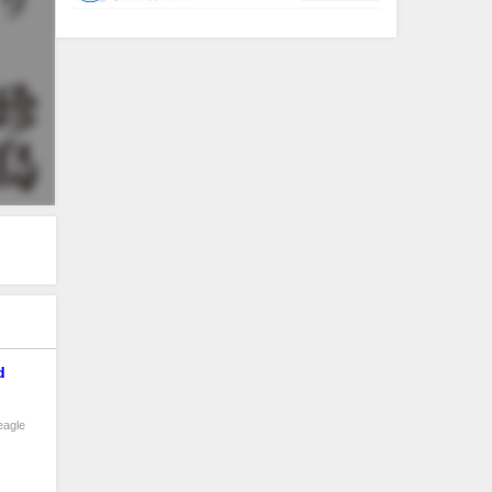
d
agle