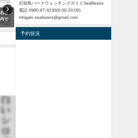
石垣島バードウォッチングガイドSeaBeans
電話 0980-87-9230(8:00-20:00)
 石垣
改訂版 石垣島の野鳥図鑑
BIRDER 2025年1月号 勇
ishigaki.seabeans@gmail.com
国内で
壮 日本のワシ「表紙、カン
2026年5月28日
ワシの記事を担当しました
予約状況
2024年12月16日