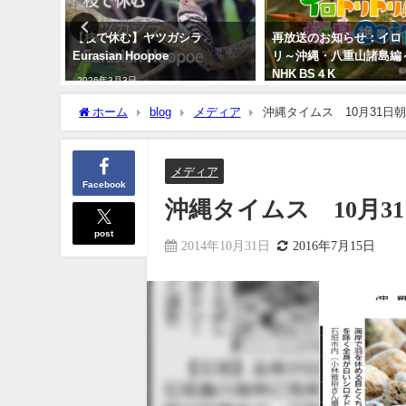
録！！ナ
【枝で休む】ヤツガシラ
再放送のお知らせ：イロ
red
Eurasian Hoopoe
リ～沖縄・八重山諸島
NHK BS４K
2026年3月3日
2023年5月30日
ホーム
blog
メディア
沖縄タイムス 10月31日
メディア
Facebook
沖縄タイムス 10月
post
2014年10月31日
2016年7月15日