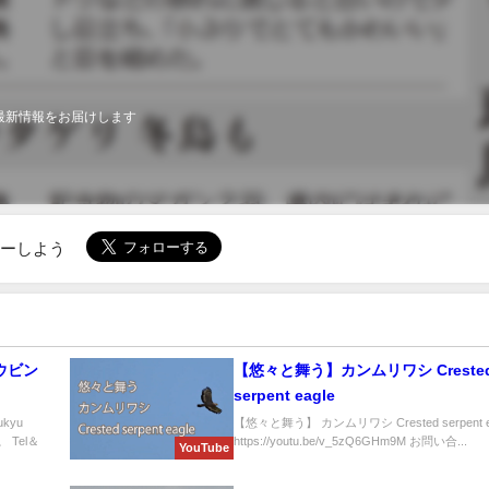
最新情報をお届けします
ローしよう
ビン
【悠々と舞う】カンムリワシ Creste
serpent eagle
kyu
【悠々と舞う】 カンムリワシ Crested serpent e
 Tel＆
https://youtu.be/v_5zQ6GHm9M お問い合...
YouTube