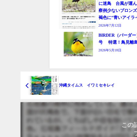
に迷鳥 台風が運
察例少ないブロン
褐色に“青いアイラ
2026年7月12日
BIRDER（バーダー）
号 特選！鳥見離
2026年5月18日
沖縄タイムス イワミセキレイ
この