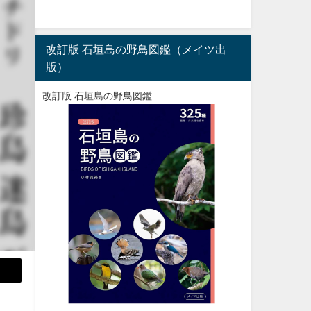
改訂版 石垣島の野鳥図鑑（メイツ出
版）
改訂版 石垣島の野鳥図鑑