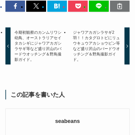
今期初観察のカンムリワシ
ジャワアカガシラサギ2
幼鳥、オーストラリアセイ
羽！！カタグロトビにリュ
タカシギにジャワアカガシ
ウキュウアカショウビン等
ラサギ等など盛り沢山のバ
など盛り沢山のバードウオ
ードウオッチング＆野鳥撮
ッチング＆野鳥撮影ガイ
影ガイド。
ド。
この記事を書いた人
seabeans