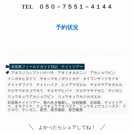
TEL ０５０－７５５１－４１４４
予約状況
石垣島フィールドガイド日記
ナイトツアー
アオスジコシブトハナバチ
アオミオカタニシ
アカショウビン
イシガキヒヨドリ
サキシマキノボリトカゲ
タイワンサソリモドキ
ナイトサファリ
ナイトハイク
ヒメアマガエル
ヤエヤマアオガエル
ヤエヤマオオコウモリ
ヤエヤマヒバァ
ヤエヤマヤマガニ
ヤシガニ
リュウキュウアカショウビン
リュウキュウカジカガエル
石垣島ナイトツアー、夜の生き物探し、自然観察、石垣島、ナイトツア
ー、オオクイナ、リュウキュウアオバズク、リュウキュウコノハズク、フ
クロウ、ヤシガニ、星空、星空撮影、星空鑑賞
よかったらシェアしてね！