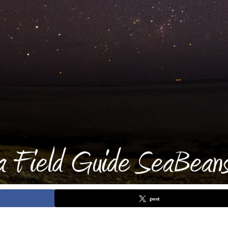
post
。