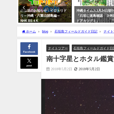
鳥 石垣
再放送のお知らせ：イロトリド
沖縄タイムス3月24日朝
／国内で
リ～沖縄・八重山諸島編～
「石垣に迷鳥確認 ３例
NHK BS４K
ドアカツグミ」
2023年5月30日
2026年3月25日
ホーム
blog
石垣島フィールドガイド日記
ナイト
ナイトツアー
石垣島フィールドガイド日
Facebook
南十字星とホタル鑑賞
post
2018年5月2日
2018年5月2日