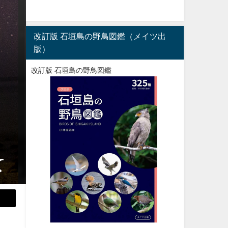
改訂版 石垣島の野鳥図鑑（メイツ出
版）
改訂版 石垣島の野鳥図鑑