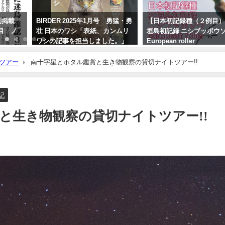
刊掲載
BIRDER 2025年1月号 勇猛・勇
【日本初記録種（２例目）
目 ノ
壮 日本のワシ「表紙、カンムリ
垣島初記録 ニシブッポウ
ワシの記事を担当しました。」
European roller
2024年12月16日
2021年11月19日
ツアー
南十字星とホタル鑑賞と生き物観察の貸切ナイトツアー!!
記
と生き物観察の貸切ナイトツアー!!