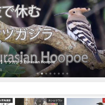
ヤツガシラ Eurasian Hoopoe
日
＆野鳥撮影
カンムリワシ