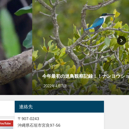
今年最初の迷鳥観察記録！！ナンヨウショウビン Co
2022年4月7日
連絡先
〒907-0243
YouTube
ショッピング
Y
沖縄県石垣市宮良97-56