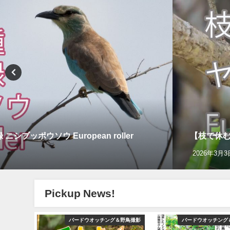
ッポウソウ European roller
【枝で休む】
2026年3月3
Pickup News!
グ＆野鳥撮影
バードウオッチング＆野鳥撮影
バードウオッチング