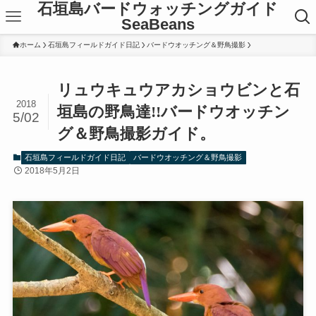
石垣島バードウォッチングガイド
SeaBeans
ホーム
石垣島フィールドガイド日記
バードウオッチング＆野鳥撮影
リュウキュウアカショウビンと石
2018
垣島の野鳥達!!バードウオッチン
5/02
グ＆野鳥撮影ガイド。
石垣島フィールドガイド日記
バードウオッチング＆野鳥撮影
2018年5月2日