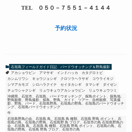
TEL ０５０－７５５１－４１４４
予約状況
石垣島フィールドガイド日記
バードウオッチング＆野鳥撮影
アカショウビン
アマサギ
インドハッカ
カタグロトビ
カンムリワシ
キョウジョシギ
クロツラヘラサギ
コウライキジ
シマアカモズ
シロハラクイナ
セイタカシギ
タマシギ
ダイゼン
チュウシャクシギ
リュウキュウアカショウビン
リュウキュウツミ
沖縄県、石垣市、石垣島、バードウオッチング、探鳥ポイント、探鳥地、
野鳥観察、野鳥撮影、探鳥、野鳥、ガイド、ツアー、自然観察、写真撮
影、野鳥、バード、石垣島野鳥、石垣島の野鳥、石垣島のバードウオッチ
ング、石垣島バードウオッチング
牛
石垣島野鳥の会、石垣島 鳥、石垣島 鳥 種類、石垣島 野鳥 ポイント、石
垣島の鳥、石垣島の野鳥、石垣島野 鳥 ブログ、石垣市の鳥 石垣島野鳥の
会、石垣島 鳥、石垣島 鳥 種類、石垣島 野鳥 ポイント、石垣島の鳥、石
垣島の野鳥、石垣島 野鳥 ブログ、石垣市の鳥