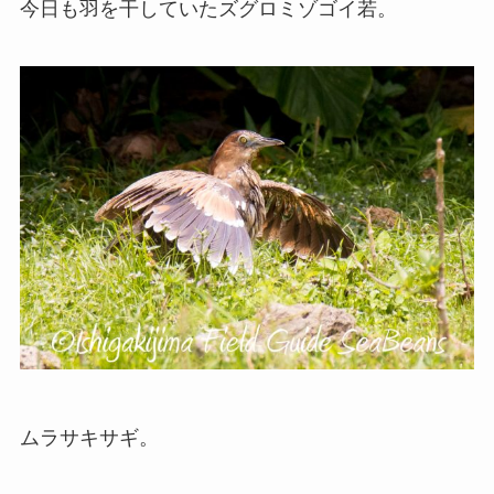
今日も羽を干していたズグロミゾゴイ若。
ムラサキサギ。