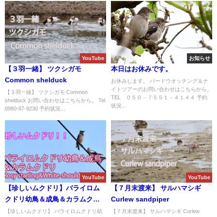
YouTube
お知らせ
【３羽一緒】 ツクシガモ
本日はお休みです。
Common shelduck
お休みします。 バードウオッチング＆ナ
イトツアーのお問い合わせはこちらから。
【３羽一緒】 ツクシガモ Common
TEL ０５０－７５５１－４１４４ 予約
shelduck お問い合わせはこちらから。 Tel
状況...
0980-87-9230 予約状況...
YouTube
YouTube
【珍しいムクドリ】バライロム
【７月末渡来】 サルハマシギ
クドリ幼鳥＆成鳥＆カラムクド
Curlew sandpiper
リ Rosy starling&White-
【珍しいムクドリ】 バライロムクドリ幼
【７月末渡来】 サルハマシギ Curlew