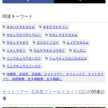
関連キーワード
オオハナサキガエル
オキナワナナフシ
サキシマスベザトウムシ
サキシマヌマガエル
サキシママダラ
ズグロミゾゴイ
ヒメアマガエル
ミナミヤモリ
ヤエヤマオオコウモリ
ヤシガニ
リュウキュウアオバズク
リュウキュウカジカガエル
リュウキュウコノハズク
沖縄県、石垣市、石垣島、ナイトツアー、ナイトハイク、ナイトサフ
ァリ、自然観察、生き物観察、生き物探し
ナイトツアー
,
石垣島フィールドガイド日記
の関連記
事