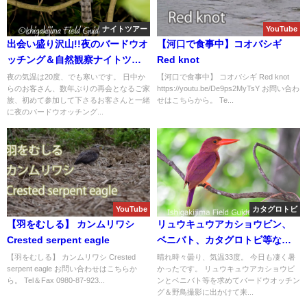
ナイトツアー
YouTube
出会い盛り沢山!!夜のバードウオ
【河口で食事中】コオバシギ
ッチング＆自然観察ナイトツア
Red knot
ー。
夜の気温は20度、でも寒いです。 日中か
【河口で食事中】 コオバシギ Red knot
らのお客さん、数年ぶりの再会となるご家
https://youtu.be/De9ps2MyTsY お問い合わ
族、初めて参加して下さるお客さんと一緒
せはこちらから。 Te...
に夜のバードウオッチング...
YouTube
カタグロトビ
【羽をむしる】 カンムリワシ
リュウキュウアカショウビン、
Crested serpent eagle
ベニバト、カタグロトビ等な
ど！！バードウオッチング＆野
【羽をむしる】 カンムリワシ Crested
晴れ時々曇り、気温33度。 今日も凄く暑
serpent eagle お問い合わせはこちらか
かったです。 リュウキュウアカショウビ
鳥撮影。
ら。 Tel＆Fax 0980-87-923...
ンとベニバト等を求めてバードウオッチン
グ＆野鳥撮影に出かけて来...