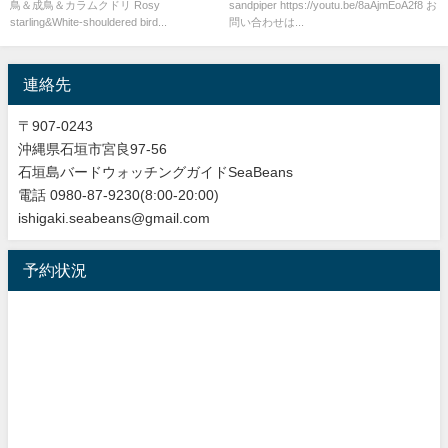
鳥＆成鳥＆カラムクドリ Rosy
sandpiper https://youtu.be/8aAjmEoA2f8 お
shouldered bird
starling&White-shouldered bird...
問い合わせは...
連絡先
〒907-0243
沖縄県石垣市宮良97-56
石垣島バードウォッチングガイドSeaBeans
電話 0980-87-9230(8:00-20:00)
ishigaki.seabeans@gmail.com
予約状況