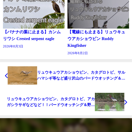
【バナナの葉に止まる】カンム
【電線にも止まる】リュウキュ
リワシ Crested serpent eagle
ウアカショウビン Ruddy
Kingfisher
2026年8月3日
2026年8月2日
リュウキュウアカショウビン、カタグロトビ、サル
ハマシギ等など盛り沢山のバードウオッチング＆野
鳥撮影ガイド!!
リュウキュウアカショウビン、カタグロトビ、アカ
ガシラサギなどなど！！バードウオッチング＆野鳥
撮影ガイド。