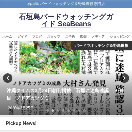
石垣島 バードウォッチング＆野鳥撮影専門店
石垣島バードウォッチングガ
イド SeaBeans
ホーム
ガイド
ブログ
スタッフ
ご予約
図鑑
メディア
ショッピング
バードウオッチング＆野鳥撮影
今年最初の迷鳥観察記録！！ナンヨウショウビン
Collared Kingfisher
2022年4月7日
Pickup News!