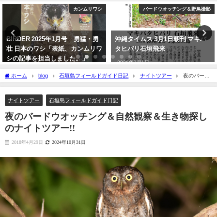
バードウオッチング＆野鳥撮影
バードウオッチング＆野鳥撮影
沖縄タイムス 3月1日朝刊 マキバ
今年最初の迷鳥観察記録！！ナン
タヒバリ石垣飛来
ヨウショウビン Collared
Kingfisher
2026年3月1日
2022年4月7日
ホーム
blog
石垣島フィールドガイド日記
ナイトツアー
夜のバード
ウオッチング＆自然観察＆生き物探しのナイトツアー!!
ナイトツアー
石垣島フィールドガイド日記
夜のバードウオッチング＆自然観察＆生き物探し
のナイトツアー!!
2018年4月29日
2024年10月31日